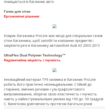
поміщається в багажник авто
Гачки для сітки
Ергономічні рішення
Коврик багажника ProLine має місця для спеціальних гачків
сітки багажника, щоб запобігти ковзанню предметів і
закріпити речі в багажнику автомобіля Audi A3 2003-2013
UltraFlex Dual Polymer Technology™
Надзвичайна міцність і гнучкість
Інноваційний матеріал TPE килимка в багажник ProLine
робить його практично незнищувальним. Стійкий до
стирання, хімічних речовин і ультрафіолетового
випромінювання, зберігає свою еластичність і гнучкість
навіть у найекстремальніших умовах від +50 до -50 градусів
C. Виняткова довговічність протягом багатьох років