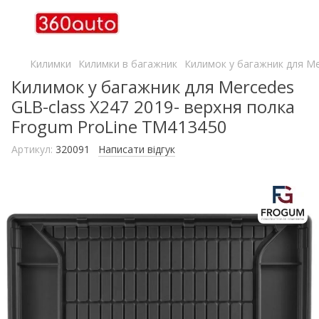
Килимки
Килимки в багажник
Килимок у багажник для Me
Килимок у багажник для Mercedes
GLB-class X247 2019- верхня полка
Frogum ProLine TM413450
Артикул:
320091
Написати відгук