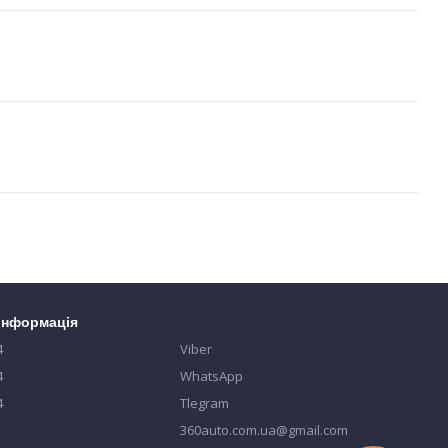
 інформація
4
Viber
4
WhatsApp
4
Tlegram
360auto.com.ua@gmail.com