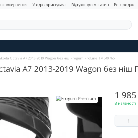
 та повернення
Угода користувача
Відгуки про магазин
Розпродаж
Skoda Octavia A7 2013-2019 Wagon без ніш Frogum ProLine TM549765
ctavia A7 2013-2019 Wagon без ніш
1 985
В наявності