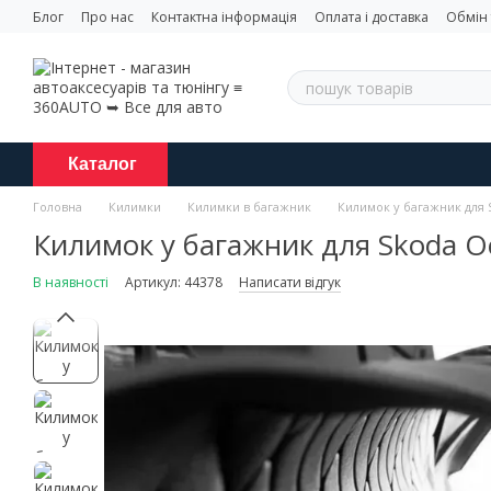
Перейти до основного контенту
Блог
Про нас
Контактна інформація
Оплата і доставка
Обмін
Каталог
Головна
Килимки
Килимки в багажник
Килимок у багажник для 
Килимок у багажник для Skoda O
В наявності
Артикул: 44378
Написати відгук