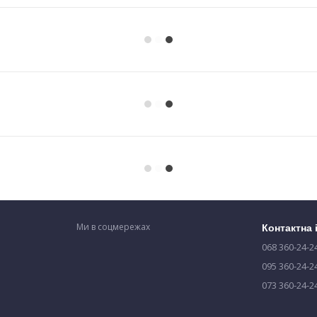
Ми в соцмережах
Контактна
068 360-24-2
095 360-24-2
073 360-24-2