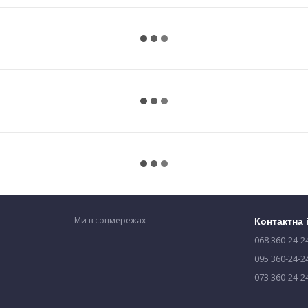
Ми в соцмережах
Контактна
068 360-24-2
095 360-24-2
073 360-24-2