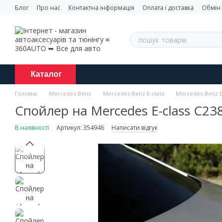
Перейти до основного контенту
Блог
Про нас
Контактна інформація
Оплата і доставка
Обмін
Каталог
Головна
Mercedes-Benz
Mercedes-Benz E-class
Mercedes-Benz E-
Спойлер на Mercedes E-class C23
В наявності
Артикул: 354946
Написати відгук