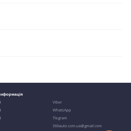
 інформація
4
Viber
4
WhatsApp
4
Tlegram
360auto.com.ua@gmail.com