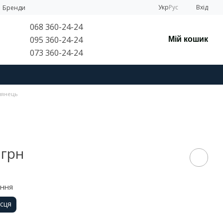
Укр
Рус
Вхід
Бренди
068 360-24-24
095 360-24-24
Мій кошик
073 360-24-24
глянець
 грн
ення
ісця