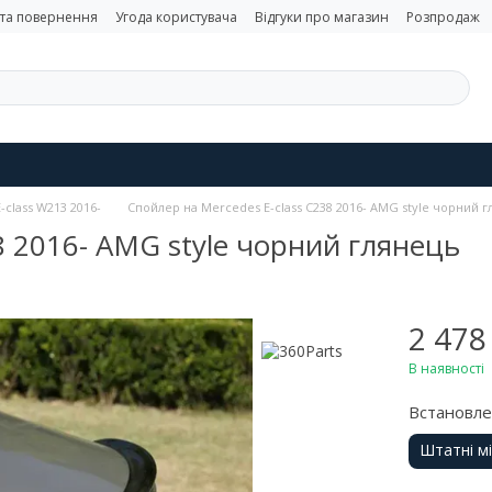
 та повернення
Угода користувача
Відгуки про магазин
Розпродаж
class W213 2016-
Спойлер на Mercedes E-class C238 2016- AMG style чорний 
8 2016- AMG style чорний глянець
2 478
В наявності
Встановл
Штатні м