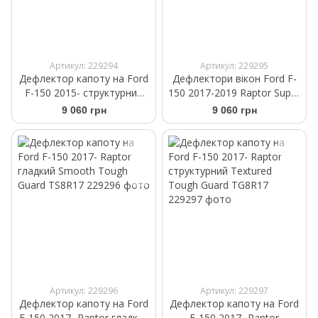
Артикул: 229294
Артикул: 229295
Дефлектор капоту на Ford
Дефлектори вікон Ford F-
F-150 2015- структурний
150 2017-2019 Raptor Super
Textured Tough Guard TG-
Crew Cab Tough Guard TV-
9 060 грн
9 060 грн
8A15
8A15-SCR-1
Артикул: 229296
Артикул: 229297
Дефлектор капоту на Ford
Дефлектор капоту на Ford
F-150 2017- Raptor гладкий
F-150 2017- Raptor