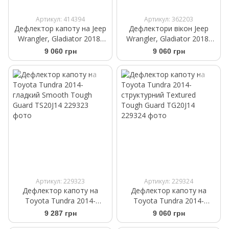
Артикул: 414394
Артикул: 362203
Дефлектор капоту на Jeep
Дефлектори вікон Jeep
Wrangler, Gladiator 2018-
Wrangler, Gladiator 2018-
структурний Textured
Tough Guard TV7W18-4
9 060 грн
9 060 грн
Tough Guard TG7W18
Артикул: 229323
Артикул: 229324
Дефлектор капоту на
Дефлектор капоту на
Toyota Tundra 2014-
Toyota Tundra 2014-
гладкий Smooth Tough
структурний Textured
9 287 грн
9 060 грн
Guard TS20J14
Tough Guard TG20J14