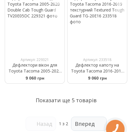
Артикул: 229321
Артикул: 233518
Дефлектори вікон для
Дефлектор капоту на
Toyota Tacoma 2005-2020
Toyota Tacoma 2016-2019
Double Cab Tough Guard
текстурний Textured Tough
9 060 грн
9 060 грн
TV20E05DC
Guard TG-20E16
Показати ще 5 товарів
Назад
Вперед
1
з 2