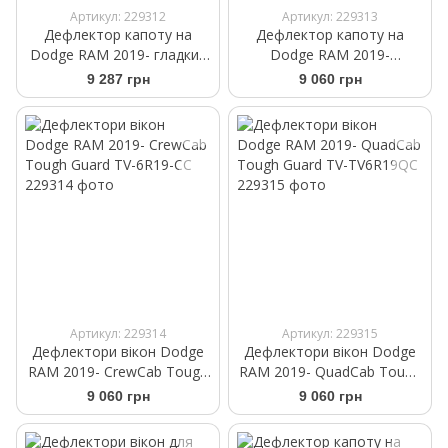
Артикул: 229312
Артикул: 229313
Дефлектор капоту на
Дефлектор капоту на
Dodge RAM 2019- гладкий
Dodge RAM 2019-
Smooth Tough Guard
структурний Textured
9 287 грн
9 060 грн
TS6R99
Tough Guard TG6R19
Артикул: 229314
Артикул: 229315
Дефлектори вікон Dodge
Дефлектори вікон Dodge
RAM 2019- CrewCab Tough
RAM 2019- QuadCab Tough
Guard TV-6R19-CC
Guard TV-TV6R19QC
9 060 грн
9 060 грн