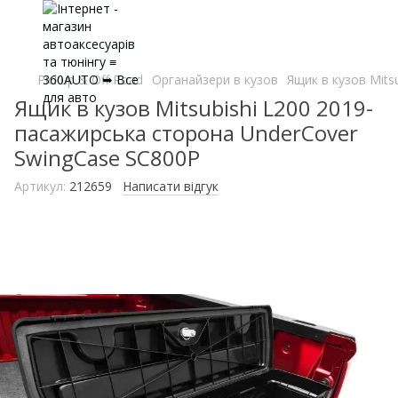
Pickup & Off Road
Органайзери в кузов
Ящик в кузов Mits
Ящик в кузов Mitsubishi L200 2019-
пасажирська сторона UnderCover
SwingCase SC800P
Артикул:
212659
Написати відгук