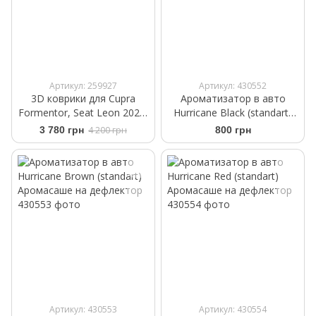
Артикул: 259927
Артикул: 430552
3D коврики для Cupra
Ароматизатор в авто
Formentor, Seat Leon 2020-
Hurricane Black (standart)
Frogum Proline 3D409972
Аромасаше на дефлектор
3 780 грн
4 200 грн
800 грн
Артикул: 430553
Артикул: 430554