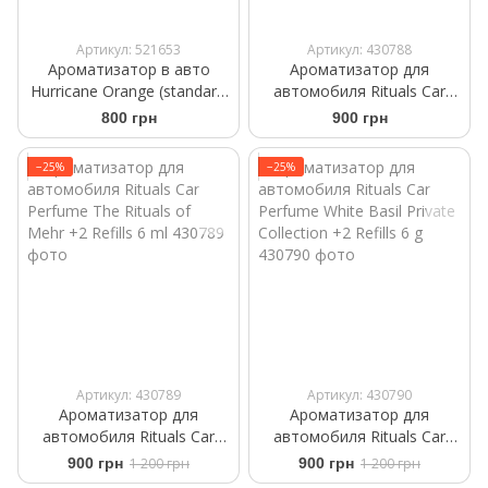
Артикул: 521653
Артикул: 430788
Ароматизатор в авто
Ароматизатор для
Hurricane Orange (standart)
автомобиля Rituals Car
Аромасаше на дефлектор
Perfume The Ritual of Sport
800 грн
900 грн
+2 Refills 6ml
−25%
−25%
Артикул: 430789
Артикул: 430790
Ароматизатор для
Ароматизатор для
автомобиля Rituals ​Car
автомобиля Rituals ​Car
Perfume The Rituals of
Perfume ​White Basil Private
900 грн
1 200 грн
900 грн
1 200 грн
Mehr +2 Refills 6 ml
Collection +2 Refills 6 g