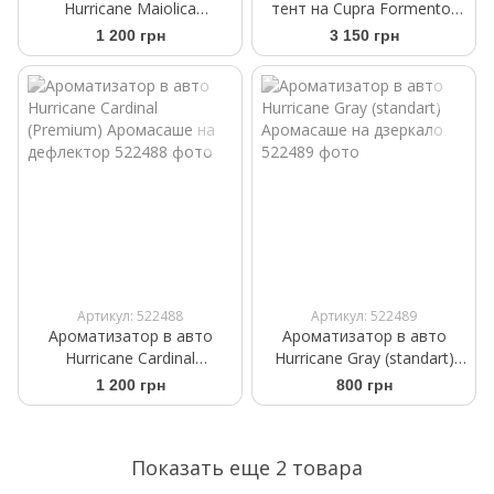
Hurricane Maiolica
тент на Cupra Formentor
(Premium) Аромасаше на
2020- Kegel-Blazusiak
1 200 грн
3 150 грн
дефлектор
Mobile Garage SUV L 5-
4122-248-3020
Артикул: 522488
Артикул: 522489
Ароматизатор в авто
Ароматизатор в авто
Hurricane Cardinal
Hurricane Gray (standart)
(Premium) Аромасаше на
Аромасаше на дзеркало
1 200 грн
800 грн
дефлектор
Показать еще 2 товара