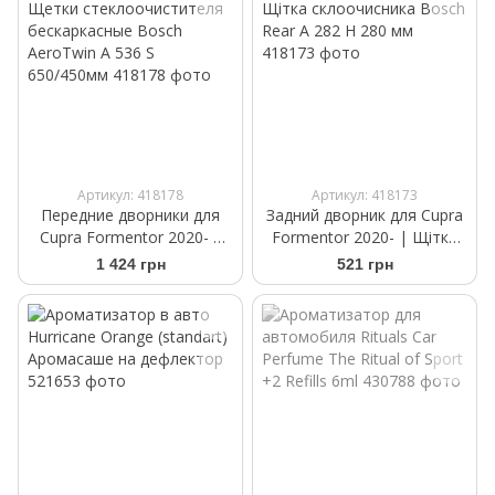
Артикул: 418178
Артикул: 418173
Передние дворники для
Задний дворник для Cupra
Cupra Formentor 2020- |
Formentor 2020- | Щітка
Щетки стеклоочистителя
склоочисника Bosch Rear A
1 424 грн
521 грн
бескаркасные Bosch
282 H 280 мм
AeroTwin A 536 S
650/450мм