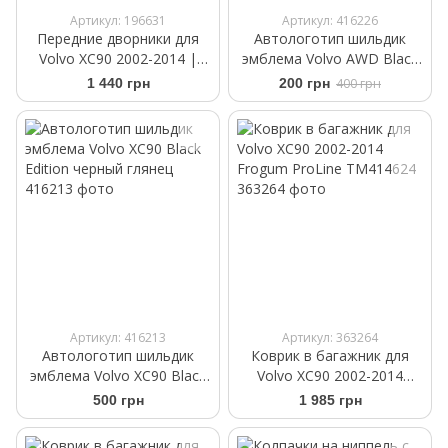
Артикул: 196631
Артикул: 416226
Передние дворники для
Автологотип шильдик
Volvo XC90 2002-2014 |
эмблема Volvo AWD Black
Щетки стеклоочистителя
черный матовый
1 440 грн
200 грн
400 грн
бескаркасные Bosch
AeroTwin 600/530 мм
Артикул: 416213
Артикул: 363264
Автологотип шильдик
Коврик в багажник для
эмблема Volvo XC90 Black
Volvo XC90 2002-2014
Edition черный глянец
Frogum ProLine TM414624
500 грн
1 985 грн