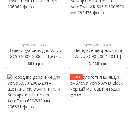
Артикул: 196062
Артикул: 196478
Задний дворник для Volvo
Передние дворники для
XC90 2002-2006 | Щетка
Volvo XC90 2002-2014 |
стеклоочистителя Bosch
Щетки стеклоочистителя
663 грн
1 419 грн
Rear H 370 370 мм
бескаркасные Bosch
AeroTwin AR 606 S 600/500
−50%
мм