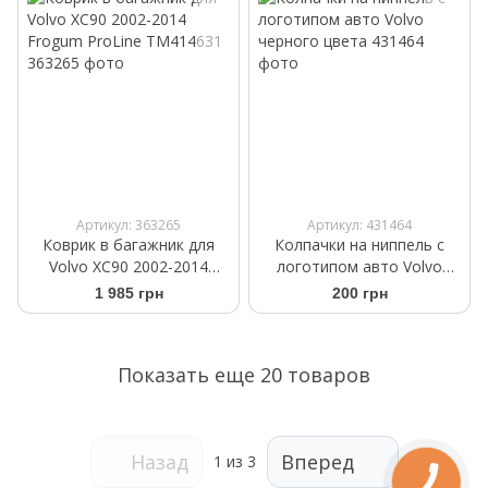
Артикул: 363265
Артикул: 431464
Коврик в багажник для
Колпачки на ниппель с
Volvo XC90 2002-2014
логотипом авто Volvo
Frogum ProLine TM414631
черного цвета
1 985 грн
200 грн
Показать еще 20 товаров
Назад
Вперед
1
из 3