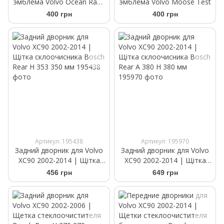
эмблема Volvo Ocean Race
эмблема Volvo Moose Test
сіра
400 грн
400 грн
Артикул: 195438
Артикул: 195970
Задний дворник для Volvo
Задний дворник для Volvo
XC90 2002-2014 | Щітка
XC90 2002-2014 | Щітка
склоочисника Bosch Rear
склоочисника Bosch Rear A
456 грн
649 грн
H 353 350 мм
380 H 380 мм