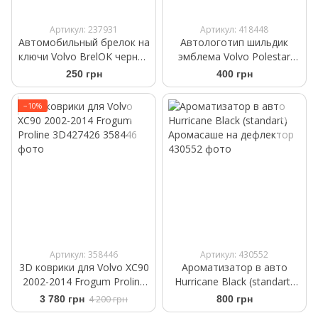
Артикул: 237931
Артикул: 418448
Автомобильный брелок на
Автологотип шильдик
ключи Volvo BrelOK черная
эмблема Volvo Polestar
замша
New
250 грн
400 грн
−10%
Артикул: 358446
Артикул: 430552
3D коврики для Volvo XC90
Ароматизатор в авто
2002-2014 Frogum Proline
Hurricane Black (standart)
3D427426
Аромасаше на дефлектор
3 780 грн
4 200 грн
800 грн