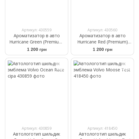
Артикул: 430559
Артикул: 430560
Ароматизатор в авто
Ароматизатор в авто
Hurricane Green (Premium)
Hurricane Red (Premium)
Аромасаше на дефлектор
Аромасаше на дефлектор
1 200 грн
1 200 грн
Артикул: 430859
Артикул: 418450
Автологотип шильдик
Автологотип шильдик