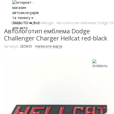
Dodge
Dodge Challenger
Автологотип емблема Dodge Chall
Автологотип емблема Dodge
Challenger Charger Hellcat red-black
Артикул:
265835
Написати відгук