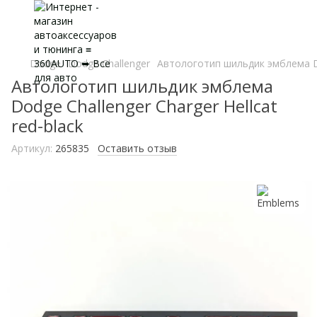
Dodge
Dodge Challenger
Автологотип шильдик эмблема Dod
Автологотип шильдик эмблема
Dodge Challenger Charger Hellcat
red-black
Артикул:
265835
Оставить отзыв