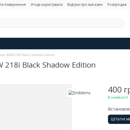
 та повернення
Угода користувача
Відгуки про магазин
Розпродаж
ис BMW 218i Black Shadow Edition
218i Black Shadow Edition
400 г
В наявності
Встановл
Штатні м