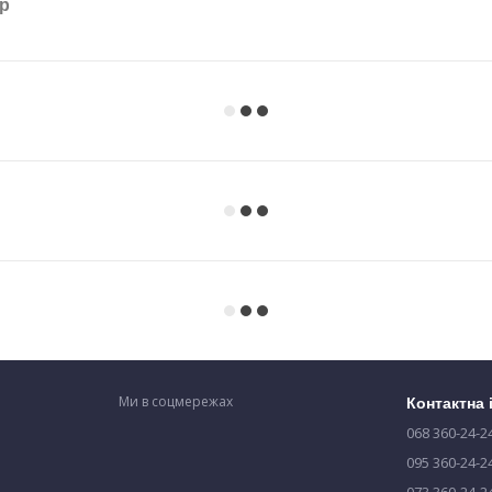
ар
Ми в соцмережах
Контактна
068 360-24-2
095 360-24-2