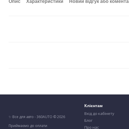
Опис
Характеристики
Новий відгук або комент
Клієнтам
Вхід до кабінету
✨ Все для авто - 360AUTO © 2026
Блог
Приймаємо до оплати
Про нас