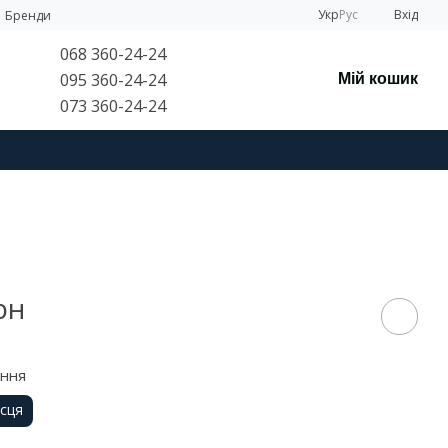
Укр
Рус
Вхід
Бренди
068 360-24-24
095 360-24-24
Мій кошик
073 360-24-24
рн
ення
ісця