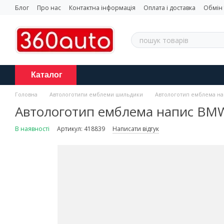
Перейти до основного контенту
Блог
Про нас
Контактна інформація
Оплата і доставка
Обмін
Каталог
Головна
Автологотипи емблеми шильдики
Автологотип емблема нап
Автологотип емблема напис BMW 
В наявності
Артикул: 418839
Написати відгук