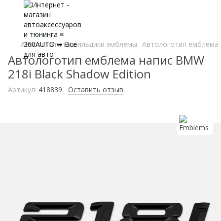
Автологотипы шильдики эмблемы
Автологотип емблема н
Автологотип емблема напис BMW
218i Black Shadow Edition
Артикул:
418839
Оставить отзыв