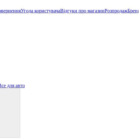
овернення
Угода користувача
Відгуки про магазин
Розпродаж
Брен