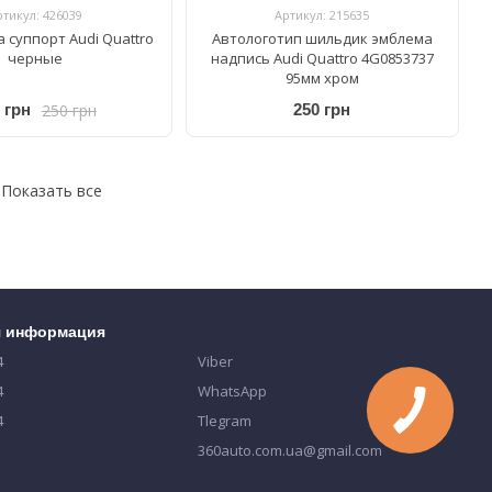
ртикул: 426039
Артикул: 215635
 суппорт Audi Quattro
Автологотип шильдик эмблема
черные
надпись Audi Quattro 4G0853737
95мм хром
250 грн
 грн
250 грн
Показать все
я информация
4
Viber
4
WhatsApp
4
Tlegram
360auto.com.ua@gmail.com