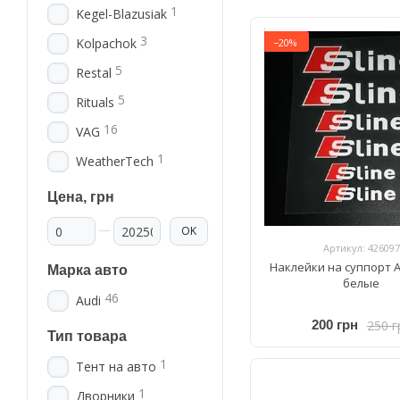
1
Kegel-Blazusiak
3
Kolpachok
−20%
5
Restal
5
Rituals
16
VAG
1
WeatherTech
Цена, грн
От Цена, грн
До Цена, грн
OK
Артикул: 426097
Наклейки на суппорт Au
Марка авто
белые
46
Audi
250 г
200 грн
Тип товара
1
Тент на авто
1
Дворники