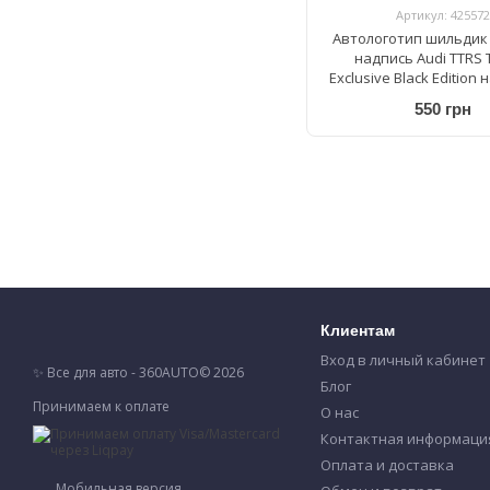
Артикул: 425572
Автологотип шильдик
надпись Audi TTRS 
Exclusive Black Edition
багажника
550 грн
Клиентам
Вход в личный кабинет
✨ Все для авто - 360AUTO© 2026
Блог
Принимаем к оплате
О нас
Контактная информаци
Оплата и доставка
Мобильная версия