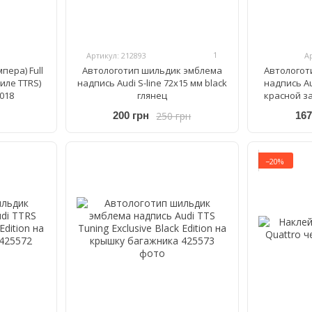
1
Артикул: 212893
А
пера) Full
Автологотип шильдик эмблема
Автологот
тиле TTRS)
надпись Audi S-line 72x15 мм black
надпись Au
2018
глянец
красной з
250 грн
200 грн
167
−20%