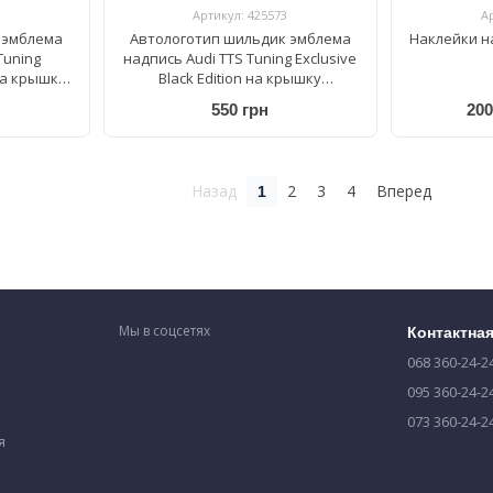
Артикул: 425573
А
 эмблема
Автологотип шильдик эмблема
Наклейки на
Tuning
надпись Audi TTS Tuning Exclusive
 на крышку
Black Edition на крышку
багажника
550 грн
200
Назад
2
3
4
Вперед
1
Мы в соцсетях
Контактна
068 360-24-2
095 360-24-2
073 360-24-2
я