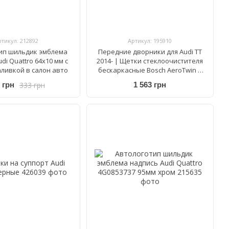
ртикул: 212892
Артикул: 195910
ип шильдик эмблема
Передние дворники для Audi TT
di Quattro 64x10 мм с
2014- | Щетки стеклоочистителя
аливкой в салон авто
бескаркасные Bosch AeroTwin A
862 S 600/530 мм
333 грн
 грн
1 563 грн