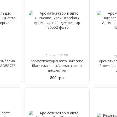
Артикул: 430552
А
 эмблема
Ароматизатор в авто Hurricane
Ароматиза
4G0853737
Black (standart) Аромасаше на
Brown (st
дефлектор
800 грн