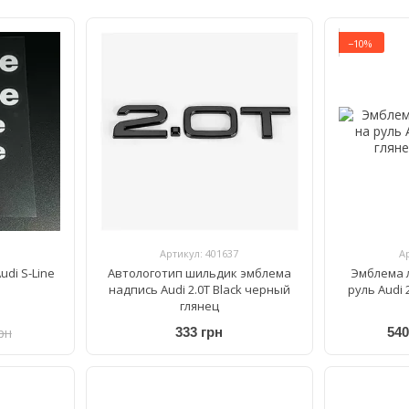
−10%
Артикул: 401637
А
di S-Line
Автологотип шильдик эмблема
Эмблема 
надпись Audi 2.0T Black черный
руль Audi 
глянец
рн
333 грн
540