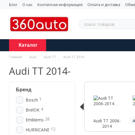
Перейти к основному контенту
Блог
О нас
Контактная информация
Оплата и доставка
Обме
Каталог
Главная
Audi
Audi TT
Audi TT 2014-
Audi TT 2014-
Бренд
1
Bosch
4
BrelOK
26
Emblems
Audi TT 2006-
A
2014
12
HURRICANE