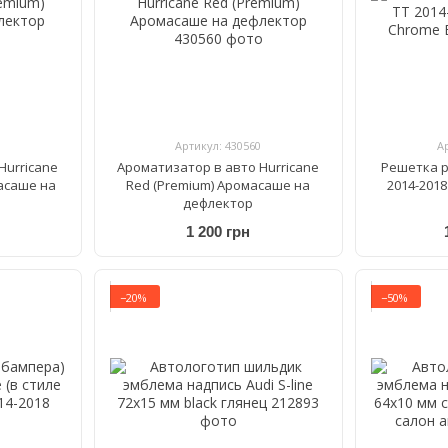
Артикул: 430560
А
Hurricane
Ароматизатор в авто Hurricane
Решетка р
асаше на
Red (Premium) Аромасаше на
2014-2018
дефлектор
1 200 грн
−20%
−50%