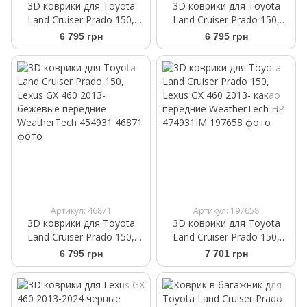
3D коврики для Toyota
3D коврики для Toyota
Land Cruiser Prado 150,
Land Cruiser Prado 150,
Lexus GX 460 2009-2013
Lexus GX 460 2013- cерые
6 795 грн
6 795 грн
бежевые передние
передние WeatherTech
WeatherTech 452861
464931
Артикул: 46871
Артикул: 197658
3D коврики для Toyota
3D коврики для Toyota
Land Cruiser Prado 150,
Land Cruiser Prado 150,
Lexus GX 460 2013-
Lexus GX 460 2013- какао
6 795 грн
7 701 грн
бежевые передние
передние WeatherTech HP
WeatherTech 454931
474931IM