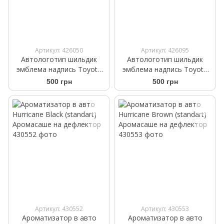
Артикул: 426050
Артикул: 426095
Автологотип шильдик
Автологотип шильдик
эмблема надпись Toyota
эмблема надпись Toyota
V6 Black глянец
Land Cruiser Prado TX Black
500 грн
500 грн
глянец
Артикул: 430552
Артикул: 430553
Ароматизатор в авто
Ароматизатор в авто