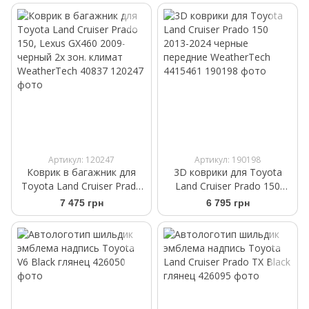
WeatherTech 43837
WeatherTech 40457
Артикул: 120247
Артикул: 190198
Коврик в багажник для
3D коврики для Toyota
Toyota Land Cruiser Prado
Land Cruiser Prado 150
150, Lexus GX460 2009-
2013-2024 черные
7 475 грн
6 795 грн
черный 2х зон. климат
передние WeatherTech
WeatherTech 40837
4415461