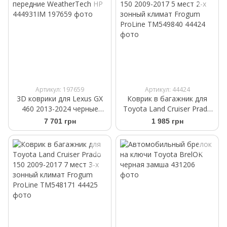
Артикул: 197659
Артикул: 44424
3D коврики для Lexus GX
Коврик в багажник для
460 2013-2024 черные
Toyota Land Cruiser Prado
передние WeatherTech HP
150 2009-2017 5 мест 2-х
7 701 грн
1 985 грн
444931IM
зонный климат Frogum
ProLine TM549840