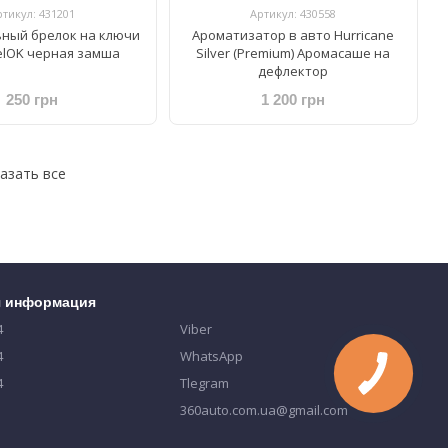
ртикул: 431201
Артикул: 430558
ный брелок на ключи
Ароматизатор в авто Hurricane
elOK черная замша
Silver (Premium) Аромасаше на
дефлектор
250 грн
1 200 грн
азать все
я информация
4
Viber
4
WhatsApp
4
Tlegram
360auto.com.ua@gmail.com