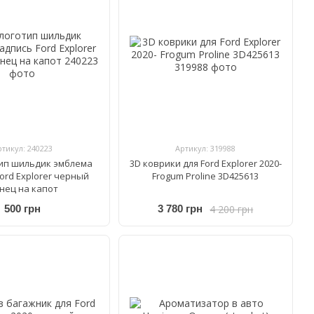
ртикул: 240223
Артикул: 319988
ип шильдик эмблема
3D коврики для Ford Explorer 2020-
ord Explorer черный
Frogum Proline 3D425613
янец на капот
4 200 грн
500 грн
3 780 грн