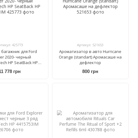
ртикул: 425773
Артикул: 521653
 багажник для Ford
Ароматизатор в авто Hurricane
rer 2020- черный
Orange (standart) Аромасаше на
ech HP SeatBack HP
дефлектор
401510IM
11 778 грн
800 грн