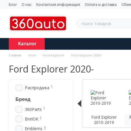
Перейти к основному контенту
Блог
О нас
Контактная информация
Оплата и доставка
Обме
Каталог
Главная
Ford
Ford Explorer
Ford Explorer 2020-
Ford Explorer 2020-
1
Распродажа
Бренд
1
360Parts
Ford Explorer
1
BrelOK
2010-2019
3
Emblems