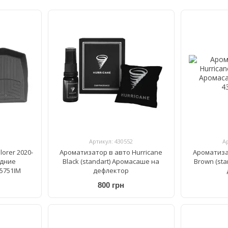
Артикул: 430552
А
lorer 2020-
Ароматизатор в авто Hurricane
Ароматиза
едние
Black (standart) Аромасаше на
Brown (st
5751IM
дефлектор
800 грн