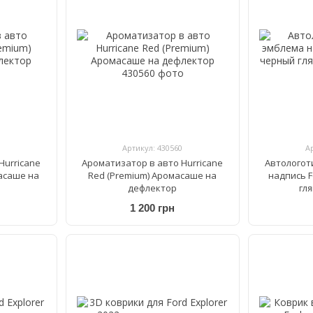
Артикул: 430560
А
Hurricane
Ароматизатор в авто Hurricane
Автологот
асаше на
Red (Premium) Аромасаше на
надпись F
дефлектор
гл
1 200 грн