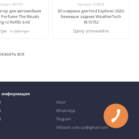
ртикул: 430791
Артикул: 319853
тор для автомобиля
3D коврики для Ford Explorer 2020-
ar Perfume The Rituals
бежевые задние WeatherTech
ig +2 Refills 6 ml
4515752
1 200 грн
грн
Цену уточняйте
оказать все
я информация
4
Viber
4
WhatsApp
4
Tlegram
360auto.com.ua@gmail.com