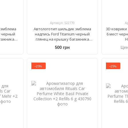
Артикул: 522770
А
 эмблема
Автологотип шильдик эмблема
3D коврики д
m черный
надпись Ford Titanium черный
6 мест чер
гажника
глянец на крышку багажника
Н
180мм
500 грн
Цен
−25%
−25%