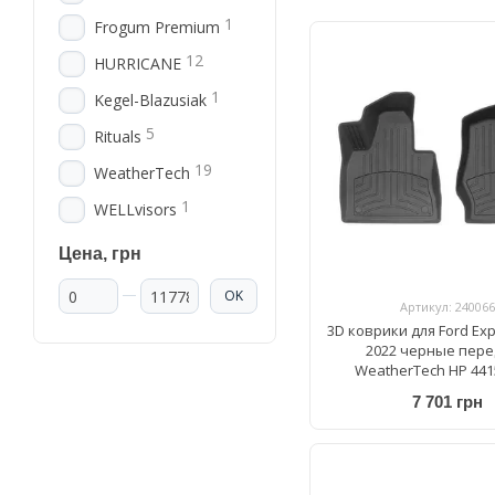
1
Frogum Premium
12
HURRICANE
1
Kegel-Blazusiak
5
Rituals
19
WeatherTech
1
WELLvisors
Цена, грн
От Цена, грн
До Цена, грн
OK
Артикул: 240066
3D коврики для Ford Exp
2022 черные пер
WeatherTech HP 441
7 701 грн