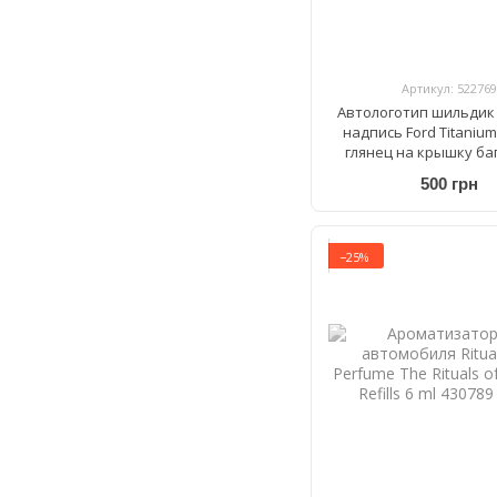
Артикул: 522769
Автологотип шильдик
надпись Ford Titaniu
глянец на крышку ба
215мм
500 грн
−25%