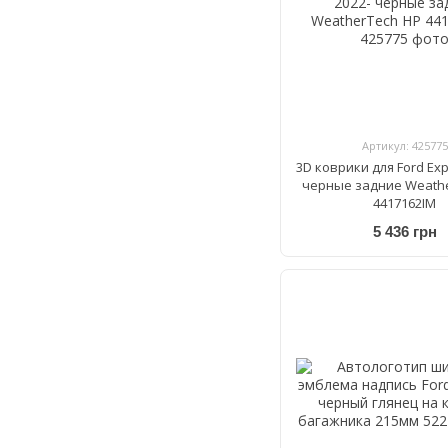
Артикул: 425775
3D коврики для Ford Exp
черные задние Weath
4417162IM
5 436 грн