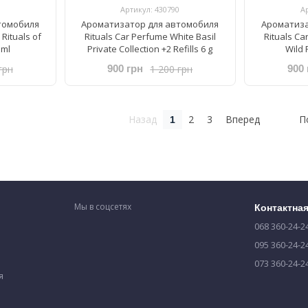
Артикул: 430790
А
томобиля
Ароматизатор для автомобиля
Ароматиза
 Rituals of
Rituals ​Car Perfume ​White Basil
Rituals ​C
 ml
Private Collection +2 Refills 6 g
Wild F
грн
1 200 грн
900 грн
900 
Назад
2
3
Вперед
П
1
Мы в соцсетях
Контактна
068 360-24-2
095 360-24-2
073 360-24-2
я