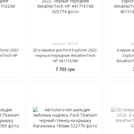
Артикул: 425774
А
lorer 2022-
3D коврики для Ford Explorer 2022-
Коврик в
erTech HP
черные передние WeatherTech
Explo
HP 4417161IM
WeatherT
7 701 грн