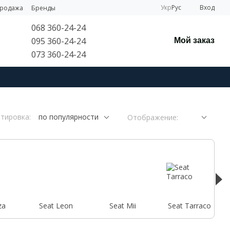
Укр
Рус
Вход
продажа
Бренды
068 360-24-24
095 360-24-24
Мой заказ
073 360-24-24
тировка:
по популярности
Отображение:
za
Seat Leon
Seat Mii
Seat Tarraco