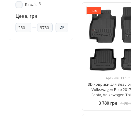
5
Rituals
−10%
Цена, грн
От Цена, грн
До Цена, грн
OK
Артикул: 137835
3D коврики для Seat Ibi
Volkswagen Polo 2017
Fabia, Volkswagen Tai
Frogum Proline 3D4
4 200
3 780 грн