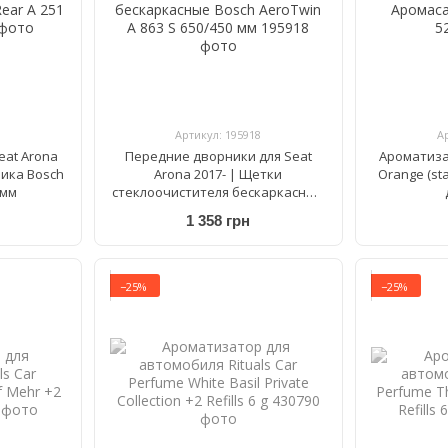
Артикул: 195918
А
eat Arona
Передние дворники для Seat
Ароматиза
ника Bosch
Arona 2017- | Щетки
Orange (st
 мм
стеклоочистителя бескаркасные
Bosch AeroTwin A 863 S 650/450 мм
1 358 грн
−25%
−25%