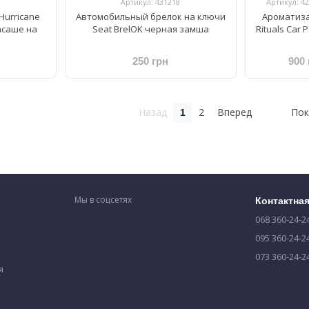
Артикул: 431218
Артикул: 4
Hurricane
Автомобильный брелок на ключи
Ароматиза
масаше на
Seat BrelOK черная замша
Rituals Car 
250 грн
900 
Назад
2
Вперед
Пок
1
Мы в соцсетях
Контактна
068 360-24-2
095 360-24-2
073 360-24-2
я