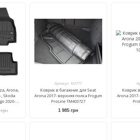
Артикул: 103777
А
za, Arona,
Коврик в багажник для Seat
Коврик в
-, Skoda
Arona 2017- верхняя полка Frogum
Arona 2017
go 2020-
ProLine TM403727
Pro
07589
 грн
1 985 грн