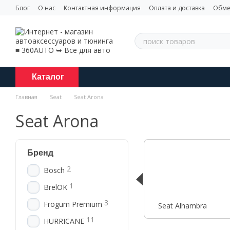
Перейти к основному контенту
Блог
О нас
Контактная информация
Оплата и доставка
Обме
Каталог
Главная
Seat
Seat Arona
Seat Arona
Бренд
2
Bosch
1
BrelOK
3
Frogum Premium
Seat Alhambra
11
HURRICANE