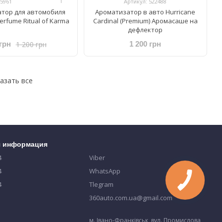
1
25961
Артикул: 522488
тор для автомобиля
Ароматизатор в авто Hurricane
Perfume Ritual of Karma
Cardinal (Premium) Аромасаше на
дефлектор
1 200 грн
грн
1 200 грн
азать все
я информация
4
Viber
4
WhatsApp
4
Tlegram
360auto.com.ua@gmail.com
м. Івано-Франківськ, вул. Промислова