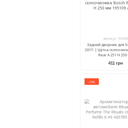
Артикул: 195109
Задний дворник для S
2017- | Щітка склоочис
Rear A 251 H 250
411 грн
−25%