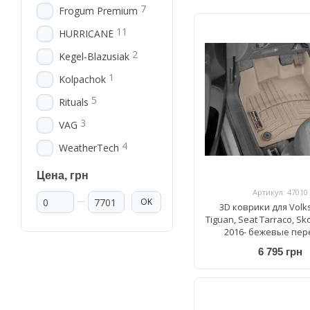
7
Frogum Premium
11
HURRICANE
2
Kegel-Blazusiak
1
Kolpachok
5
Rituals
3
VAG
4
WeatherTech
Цена, грн
Артикул: 47010
От Цена, грн
До Цена, грн
OK
3D коврики для Vol
Tiguan, Seat Tarraco, S
2016- бежевые пе
WeatherTech 459
6 795 грн