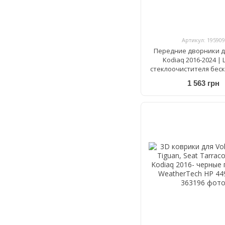
Артикул: 195909
Передние дворники д
Kodiaq 2016-2024 |
стеклоочистителя бес
Bosch AeroTwin A 862 S 
1 563 грн