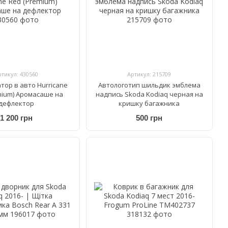
ртикул: 430560
Артикул: 215709
тор в авто Hurricane
Автологотип шильдик эмблема
mium) Аромасаше на
надпись Skoda Kodiaq черная на
дефлектор
кришку багажника
1 200 грн
500 грн