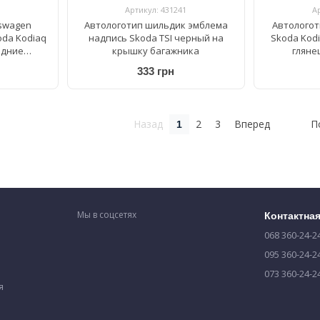
Артикул: 431241
А
kswagen
Автологотип шильдик эмблема
Автологот
koda Kodiaq
надпись Skoda TSI черный на
Skoda Kod
едние
крышку багажника
гляне
9891IM
333 грн
Назад
2
3
Вперед
П
1
Мы в соцсетях
Контактна
068 360-24-2
095 360-24-2
073 360-24-2
я