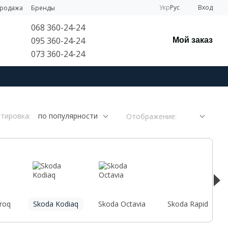
Укр
Рус
Вход
продажа
Бренды
068 360-24-24
095 360-24-24
Мой заказ
073 360-24-24
тировка:
по популярности
Отображение:
roq
Skoda Kodiaq
Skoda Octavia
Skoda Rapid