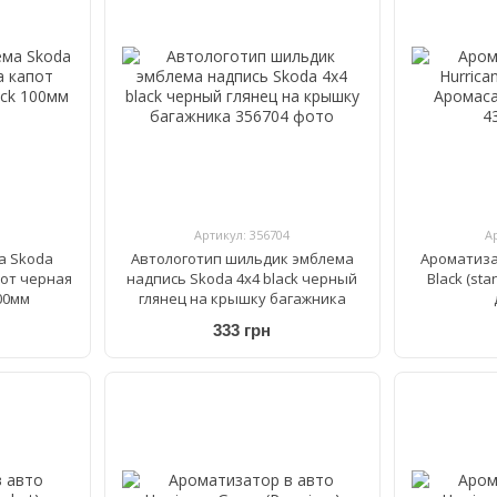
Артикул: 356704
А
а Skoda
Автологотип шильдик эмблема
Ароматиза
пот черная
надпись Skoda 4x4 black черный
Black (st
100мм
глянец на крышку багажника
333 грн