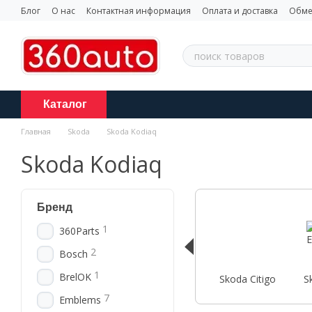
Перейти к основному контенту
Блог
О нас
Контактная информация
Оплата и доставка
Обме
Каталог
Главная
Skoda
Skoda Kodiaq
Skoda Kodiaq
Бренд
1
360Parts
2
Bosch
1
BrelOK
Skoda Citigo
S
7
Emblems