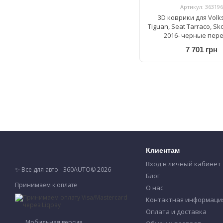
Артикул: 363196
3D коврики для Vol
Tiguan, Seat Tarraco, S
2016- черные пер
WeatherTech HP 44
7 701 грн
Клиентам
Вход в личный кабинет
✨ Все для авто - 360AUTO© 2026
Блог
Принимаем к оплате
О нас
Контактная информаци
Оплата и доставка
Мобильная версия