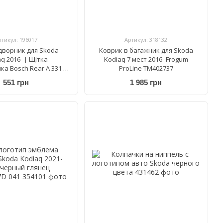
ртикул: 196017
Артикул: 318132
дворник для Skoda
Коврик в багажник для Skoda
q 2016- | Щітка
Kodiaq 7 мест 2016- Frogum
ка Bosch Rear A 331 H
ProLine TM402737
330 мм
551 грн
1 985 грн