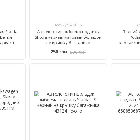
Артикул: 418305
А
ля Skoda
Автологотип эмблема надпись
Задний 
 Щетки
Skoda черный матовый большой
Kodia
каркасные
на крышку багажника
склоочисни
600/530 мм
500 грн
250 грн