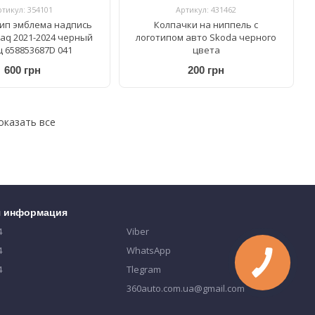
ртикул: 354101
Артикул: 431462
ип эмблема надпись
Колпачки на ниппель с
iaq 2021-2024 черный
логотипом авто Skoda черного
ц 658853687D 041
цвета
600 грн
200 грн
оказать все
я информация
4
Viber
4
WhatsApp
4
Tlegram
360auto.com.ua@gmail.com