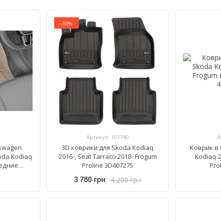
−10%
Артикул: 103740
А
kswagen
3D коврики для Skoda Kodiaq
Коврик в
koda Kodiaq
2016-, Seat Tarraco 2018- Frogum
Kodiaq 2
редние
Proline 3D407275
Pro
891
4 200 грн
3 780 грн