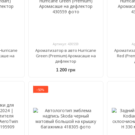
Артикул: 430559
А
Hurricane
Ароматизатор в авто Hurricane
Ароматиза
асаше на
Green (Premium) Аромасаше на
Red (Pre
дефлектор
1 200 грн
−50%