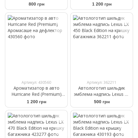
Аромасаше на дефлектор
Аромасаше на дефлектор
800 грн
1 200 грн
Артикул: 430560
Артикул: 362211
Ароматизатор в авто
Автологотип шильдик
Hurricane Red (Premium)
эмблема надпись Lexus LX
Аромасаше на дефлектор
450 Black Еdition на кришку
1 200 грн
500 грн
багажника