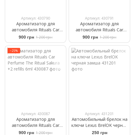
Артикул: 430790
Артикул: 430791
Ароматизатор для
Ароматизатор для
автомобиля Rituals ​Car
автомобиля Rituals ​Car
Perfume ​White Basil Private
Perfume The Rituals Wild Fig
900 грн
1 200 грн
900 грн
1 200 грн
Collection +2 Refills 6 g
+2 Refills 6 ml
−25%
Артикул: 430087
Артикул: 431201
Ароматизатор для
Автомобильный брелок на
автомобиля Rituals ​Car
ключи Lexus BrelOK черная
Perfume The Ritual Sakura
замша
900 грн
1 200 грн
250 грн