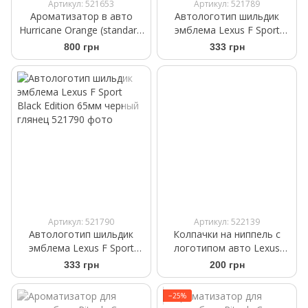
Артикул: 521653
Артикул: 521789
Ароматизатор в авто
Автологотип шильдик
Hurricane Orange (standart)
эмблема Lexus F Sport
Аромасаше на дефлектор
Black Еdition 100мм черный
800 грн
333 грн
глянец
Артикул: 521790
Артикул: 522139
Автологотип шильдик
Колпачки на ниппель с
эмблема Lexus F Sport
логотипом авто Lexus
Black Еdition 65мм черный
черного цвета
333 грн
200 грн
глянец
−25%