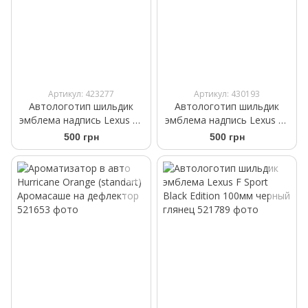
Артикул: 423277
Артикул: 430193
Автологотип шильдик
Автологотип шильдик
эмблема надпись Lexus LX
эмблема надпись Lexus LX
470 Black Еdition на кришку
Black Еdition на крышку
500 грн
500 грн
багажника
багажника