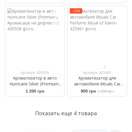
+2 refills 6ml
−25%
1
Артикул: 430558
Артикул: 425961
Ароматизатор в авто
Ароматизатор для
Hurricane Silver (Premium)
автомобиля Rituals Car
Аромасаше на дефлектор
Perfume Ritual of Karma
1 200 грн
900 грн
1 200 грн
Показать еще 4 товара