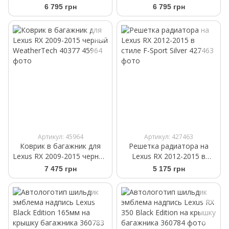
передние WeatherTech
передние WeatherTech
6 795 грн
6 795 грн
444561
454561
Артикул: 45964
Артикул: 427463
Коврик в багажник для
Решетка радиатора на
Lexus RX 2009-2015 черный
Lexus RX 2012-2015 в
WeatherTech 40377
стиле F-Sport Silver
7 475 грн
5 175 грн