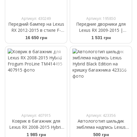
Артикул: 430249
Артикул: 195850
Передний бампер на Lexus
Передние дворники для
RX 2012-2015 в стиле F-
Lexus RX 2009-2015 |
Sport
Щетки стеклоочистителя
16 650 грн
1 531 грн
бескаркасные Bosch
AeroTwin AR 655 S 650/550
мм
Артикул: 407915
Артикул: 423356
Коврик в багажник для
Автологотип шильдик
Lexus RX 2008-2015 Hybrid
эмблема надпись Lexus
Frogum ProLine TM414495
Hybrid Black Еdition на
1 985 грн
500 грн