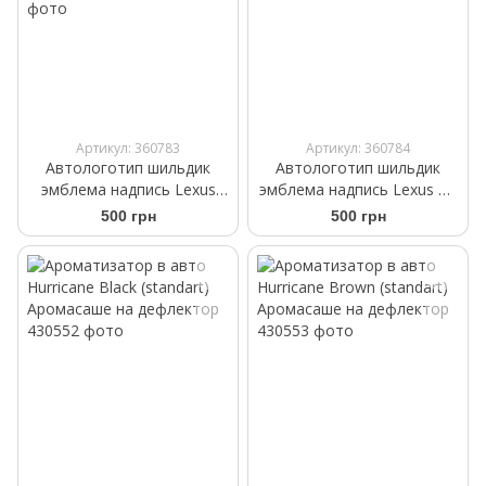
Артикул: 360783
Артикул: 360784
Автологотип шильдик
Автологотип шильдик
эмблема надпись Lexus
эмблема надпись Lexus RX
Black Еdition 165мм на
350 Black Еdition на крышку
500 грн
500 грн
крышку багажника
багажника