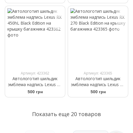
кришку багажника
Артикул: 423362
Артикул: 423365
Автологотип шильдик
Автологотип шильдик
эмблема надпись Lexus RX
эмблема надпись Lexus RX
450hL Black Еdition на
270 Black Еdition на крышку
500 грн
500 грн
крышку багажника
багажника
Показать еще 20 товаров