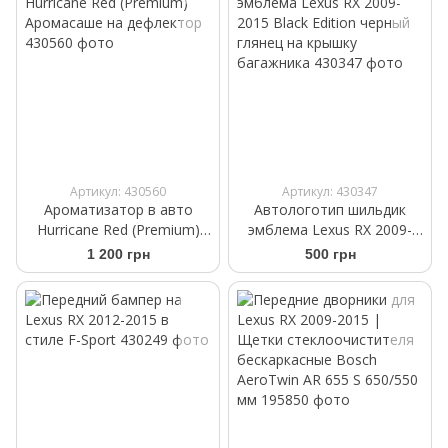
Артикул: 430560
Артикул: 430347
Ароматизатор в авто
Автологотип шильдик
Hurricane Red (Premium)
эмблема Lexus RX 2009-
Аромасаше на дефлектор
2015 Black Еdition черный
1 200 грн
500 грн
глянец на крышку
багажника