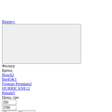
Вперед
Фильтр
Бренд
Bosch
2
BrelOK
1
Frogum Premium
2
HURRICANE
12
Rituals
5
Цена, грн