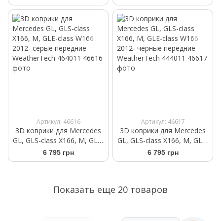
задние WeatherTech
передние WeatherTech
440162
440161
Артикул: 46616
Артикул: 46617
3D коврики для Mercedes
3D коврики для Mercedes
GL, GLS-class X166, M, GLE-
GL, GLS-class X166, M, GLE-
class W166 2012- cерые
class W166 2012- черные
6 795 грн
6 795 грн
передние WeatherTech
передние WeatherTech
464011
444011
Показать еще 20 товаров