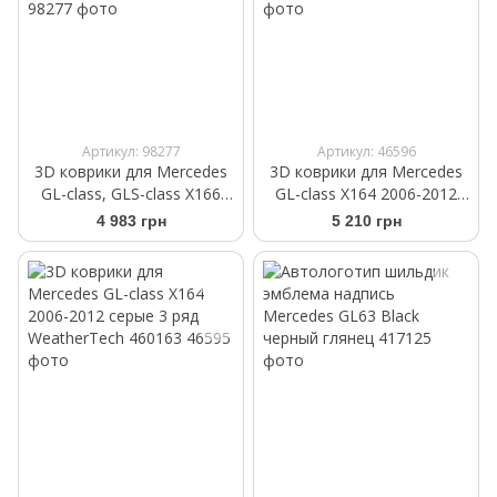
Артикул: 98277
Артикул: 46596
3D коврики для Mercedes
3D коврики для Mercedes
GL-class, GLS-class X166
GL-class X164 2006-2012
2012- cерые 3 ряд
черные 3 ряд WeatherTech
4 983 грн
5 210 грн
WeatherTech 464013
440163