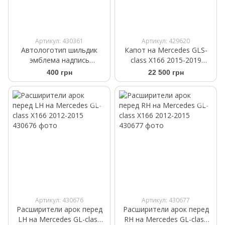
Артикул: 430361
Артикул: 429620
Автологотип шильдик
Капот на Mercedes GLS-
эмблема надпись
class X166 2015-2019
Mercedes GL320 Black
алюминий
400 грн
22 500 грн
черный глянец
Артикул: 430676
Артикул: 430677
Расширители арок перед
Расширители арок перед
LH на Mercedes GL-class
RH на Mercedes GL-class