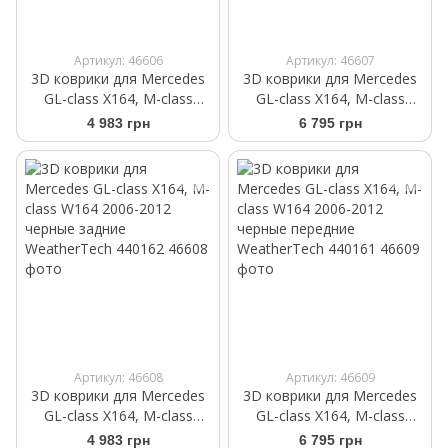
Артикул: 46606
Артикул: 46607
3D коврики для Mercedes
3D коврики для Mercedes
GL-class X164, M-class
GL-class X164, M-class
W164 2006-2012 cерые
W164 2006-2012 cерые
4 983 грн
6 795 грн
задние WeatherTech
передние WeatherTech
460162
460161
Артикул: 46608
Артикул: 46609
3D коврики для Mercedes
3D коврики для Mercedes
GL-class X164, M-class
GL-class X164, M-class
W164 2006-2012 черные
W164 2006-2012 черные
4 983 грн
6 795 грн