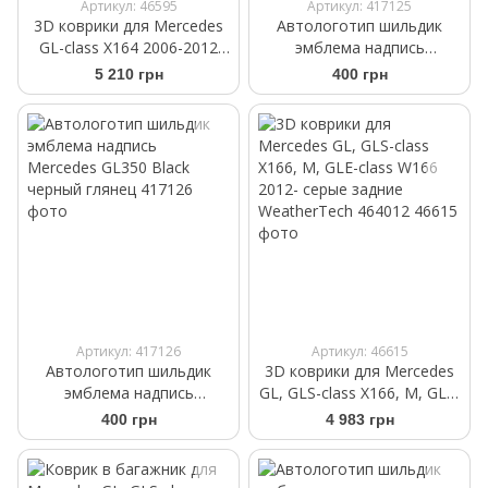
Артикул: 46595
Артикул: 417125
3D коврики для Mercedes
Автологотип шильдик
GL-class X164 2006-2012
эмблема надпись
cерые 3 ряд WeatherTech
Mercedes GL63 Black
5 210 грн
400 грн
460163
черный глянец
Артикул: 417126
Артикул: 46615
Автологотип шильдик
3D коврики для Mercedes
эмблема надпись
GL, GLS-class X166, M, GLE-
Mercedes GL350 Black
class W166 2012- cерые
400 грн
4 983 грн
черный глянец
задние WeatherTech
464012