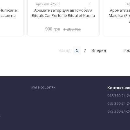
1
Артикул: 425961
А
Hurricane
Ароматизатор для автомобиля
Ароматиза
масаше на
Rituals Car Perfume Ritual of Karma
Maiolica (
1 200 грн
900 грн
Назад
2
Вперед
Пок
1
Мы в соцсетях
Контактна
068 360-24-2
095 360-24-2
073 360-24-2
я