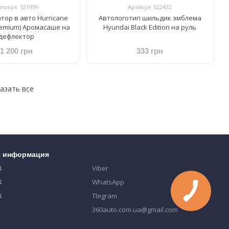
ртикул: 521999
Артикул: 522432
тор в авто Hurricane
Автологотип шильдик эмблема
Premium) Аромасаше на
Hyundai Black Edition на руль
дефлектор
1 200 грн
333 грн
азать все
я информация
4
Viber
4
WhatsApp
4
Tlegram
360auto.com.ua@gmail.com