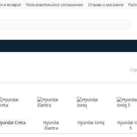
н и возврат
Пользовательское соглашение
Отзывы о магазине
Рас
Сор
yundai Creta
Hyundai
Hyundai Ioniq
Hyundai I
Elantra
5