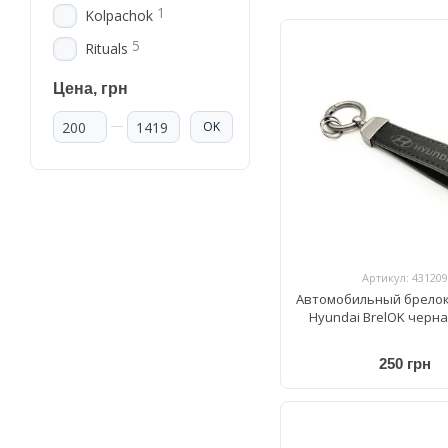
1
Kolpachok
5
Rituals
Цена, грн
От Цена, грн
До Цена, грн
OK
Артикул: 431209
Автомобильный брелок
Hyundai BrelOK черн
250 грн