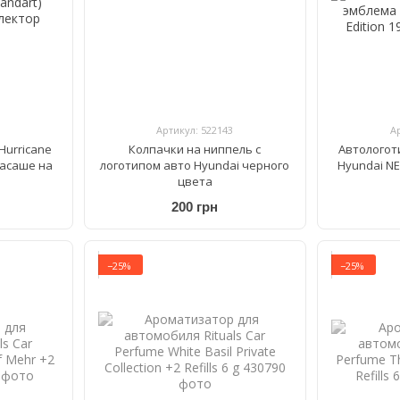
Артикул: 522143
А
Hurricane
Колпачки на ниппель с
Автологот
масаше на
логотипом авто Hyundai черного
Hyundai NE
цвета
200 грн
−25%
−25%