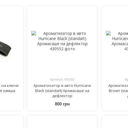
Артикул: 430552
А
 на ключи
Ароматизатор в авто Hurricane
Ароматиза
ая замша
Black (standart) Аромасаше на
Brown (st
дефлектор
800 грн