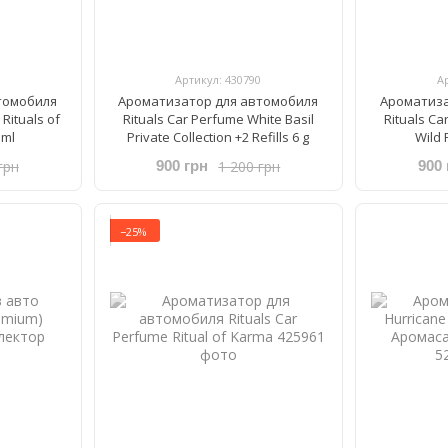
Артикул: 430790
А
томобиля
Ароматизатор для автомобиля
Ароматиза
 Rituals of
Rituals ​Car Perfume ​White Basil
Rituals ​C
 ml
Private Collection +2 Refills 6 g
Wild F
грн
1 200 грн
900 грн
900 
−25%