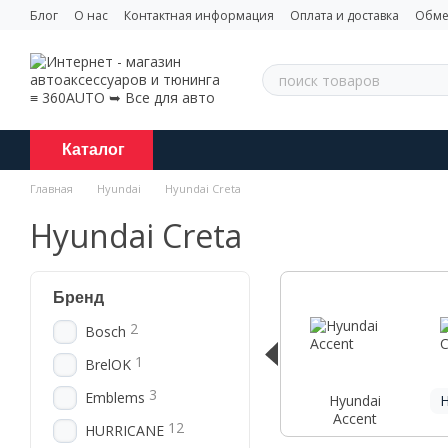
Перейти к основному контенту
Блог
О нас
Контактная информация
Оплата и доставка
Обме
Каталог
Главная
Hyundai
Hyundai Creta
Hyundai Creta
Бренд
2
Bosch
1
BrelOK
3
Emblems
Hyundai
H
Accent
12
HURRICANE