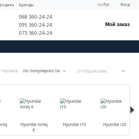
Укр
Рус
Вход
продажа
Бренды
068 360-24-24
095 360-24-24
Мой заказ
073 360-24-24
тировка:
по популярности
Отображение:
oniq
Hyundai Ioniq
Hyundai i10
Hyundai i20
6