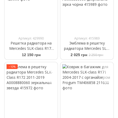
Артикул: 429990
Артикул: 415989
Решетка радиатора на
Эмблема в решетку
Mercedes SLK-class R172
радиатора Mercedes SLK-
2011-2015 Black Diamond
Class R172 2011-2019
12 150 грн
2 025 грн
2 250 грн
A0008880060 дзеркальна
зірка чорна
−10%