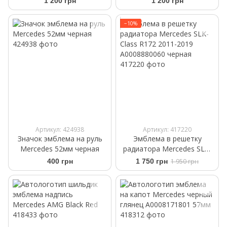
1 200 грн
1 200 грн
−10%
Артикул: 424938
Артикул: 417220
Значок эмблема на руль
Эмблема в решетку
Mercedes 52мм черная
радиатора Mercedes SLK-
Class R172 2011-2019
400 грн
1 750 грн
1 950 грн
A0008880060 черная