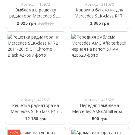
Артикул: 415972
Артикул: 211030
Эмблема в решетку
Коврик в багажник для
радиатора Mercedes SLK-
Mercedes SLK-class R171
Class R172 2011-2019
2004-2017 с органайзером
2 025 грн
2 250 грн
1 985 грн
A0008880060 зеркальная
Frogum TM406858
звезда
Артикул: 427597
Артикул: 425628
Решетка радиатора на
Передняя эмблема
Mercedes SLK-class R172
Mercedes AMG Affalterbach
2011-2015 GT Chrome
черная на капот 57 мм
12 150 грн
500 грн
Black
−20%