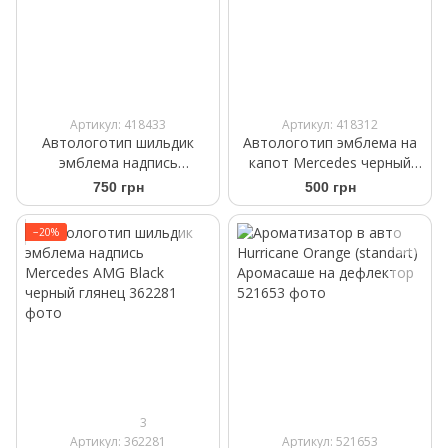
Артикул: 418433
Артикул: 418312
Автологотип шильдик
Автологотип эмблема на
эмблема надпись
капот Mercedes черный
Mercedes AMG Black Red
глянец A0008171801 57мм
750 грн
500 грн
−20%
3
Артикул: 362281
Артикул: 521653