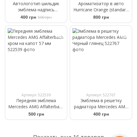
Автологотип шильдик
Ароматизатор в авто
эмблема надпись
Hurricane Orange (standart)
Mercedes AMG Black
Аромасаше на дефлектор
400 грн
500 грн
800 грн
черный глянец
Артикул: 522539
Артикул: 522767
Передняя эмблема
Эмблема в решетку
Mercedes AMG Affalterbach
радиатора Mercedes AMG
хром на капот 57 мм
Черный глянец
500 грн
400 грн
Показать еще 16 товаров