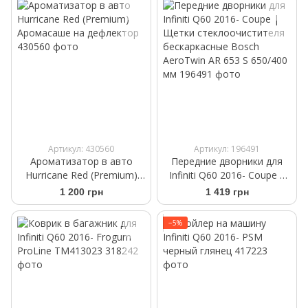
Артикул: 430560
Артикул: 196491
Ароматизатор в авто
Передние дворники для
Hurricane Red (Premium)
Infiniti Q60 2016- Coupe |
Аромасаше на дефлектор
Щетки стеклоочистителя
1 200 грн
1 419 грн
бескаркасные Bosch
AeroTwin AR 653 S 650/400
−5%
мм