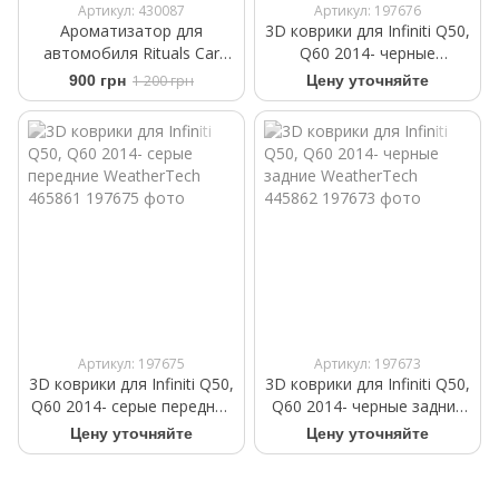
Артикул: 430087
Артикул: 197676
Ароматизатор для
3D коврики для Infiniti Q50,
автомобиля Rituals ​Car
Q60 2014- черные
Perfume The Ritual Sakura
передние WeatherTech
900 грн
1 200 грн
Цену уточняйте
+2 refills 6ml
445861
Артикул: 197675
Артикул: 197673
3D коврики для Infiniti Q50,
3D коврики для Infiniti Q50,
Q60 2014- cерые передние
Q60 2014- черные задние
WeatherTech 465861
WeatherTech 445862
Цену уточняйте
Цену уточняйте