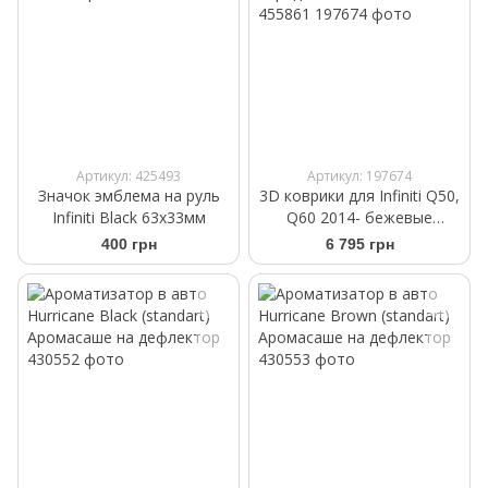
Артикул: 425493
Артикул: 197674
Значок эмблема на руль
3D коврики для Infiniti Q50,
Infiniti Black 63х33мм
Q60 2014- бежевые
передние WeatherTech
400 грн
6 795 грн
455861