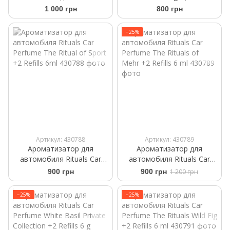
Black Еdition чорный
Аромасаше на дефлектор
1 000 грн
800 грн
глянец на крышку
багажника
−25%
Артикул: 430788
Артикул: 430789
Ароматизатор для
Ароматизатор для
автомобиля Rituals Car
автомобиля Rituals ​Car
Perfume The Ritual of Sport
Perfume The Rituals of
900 грн
900 грн
1 200 грн
+2 Refills 6ml
Mehr +2 Refills 6 ml
−25%
−25%