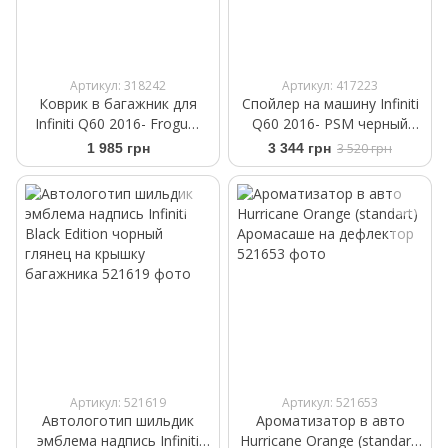
Артикул: 318242
Артикул: 417223
Коврик в багажник для
Спойлер на машину Infiniti
Infiniti Q60 2016- Frogum
Q60 2016- PSM черный
ProLine TM413023
глянец
1 985 грн
3 344 грн
3 520 грн
Артикул: 521619
Артикул: 521653
Автологотип шильдик
Ароматизатор в авто
эмблема надпись Infiniti
Hurricane Orange (standart)