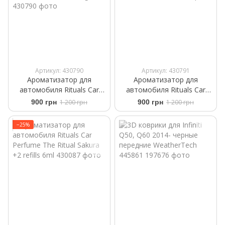
Артикул: 430790
Артикул: 430791
Ароматизатор для
Ароматизатор для
автомобиля Rituals ​Car
автомобиля Rituals ​Car
Perfume ​White Basil Private
Perfume The Rituals Wild Fig
900 грн
1 200 грн
900 грн
1 200 грн
Collection +2 Refills 6 g
+2 Refills 6 ml
−25%