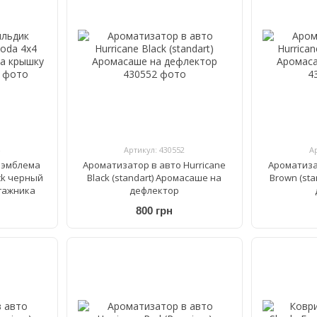
Артикул: 430552
А
 эмблема
Ароматизатор в авто Hurricane
Ароматиза
ck черный
Black (standart) Аромасаше на
Brown (st
гажника
дефлектор
800 грн