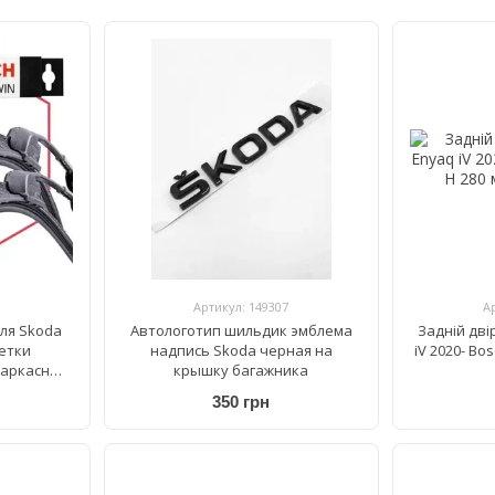
Артикул: 149307
А
ля Skoda
Автологотип шильдик эмблема
Задній дві
Щетки
надпись Skoda черная на
iV 2020- Bo
каркасные
крышку багажника
650/450 мм
350 грн