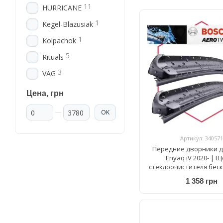
11
HURRICANE
1
Kegel-Blazusiak
1
Kolpachok
5
Rituals
3
VAG
Цена, грн
От Цена, грн
До Цена, грн
OK
Артикул: 340571
Передние дворники д
Enyaq iV 2020- | 
стеклоочистителя бес
Bosch AeroTwin A 863 S 
1 358 грн