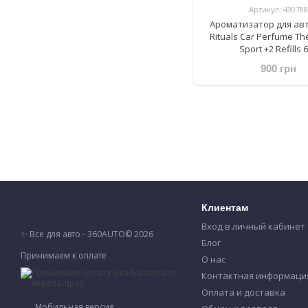
Артикул: 430788
Ароматизатор для ав
Rituals Car Perfume The
Sport +2 Refills 
900 грн
Клиентам
Вход в личный кабинет
✨ Все для авто - 360AUTO© 2026
Блог
Принимаем к оплате
О нас
Контактная информаци
Оплата и доставка
Мобильная версия