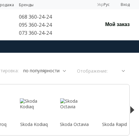
Укр
Рус
Вход
продажа
Бренды
068 360-24-24
095 360-24-24
Мой заказ
073 360-24-24
тировка:
по популярности
Отображение:
roq
Skoda Kodiaq
Skoda Octavia
Skoda Rapid