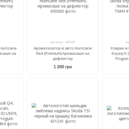
Артикул: 430560
А
Hurricane
Ароматизатор в авто Hurricane
Коврик в
асаше на
Red (Premium) Аромасаше на
Enyaq iV 
дефлектор
Frogum
1 200 грн