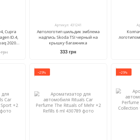
Артикул: 431241
А
4, Cupra
Автологотип шильдик эмблема
Колпа
agen ID.4,
надпись Skoda TSI черный на
логотипом
yaq 2020-
крышку багажника
26757
 грн
333 грн
−25%
−25%