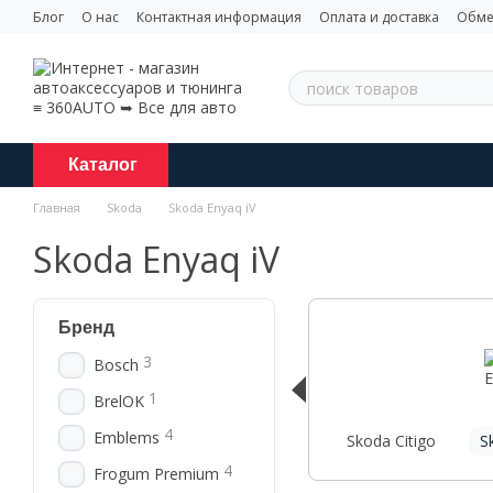
Перейти к основному контенту
Блог
О нас
Контактная информация
Оплата и доставка
Обме
Каталог
Главная
Skoda
Skoda Enyaq iV
Skoda Enyaq iV
Бренд
3
Bosch
1
BrelOK
4
Emblems
Skoda Citigo
S
4
Frogum Premium