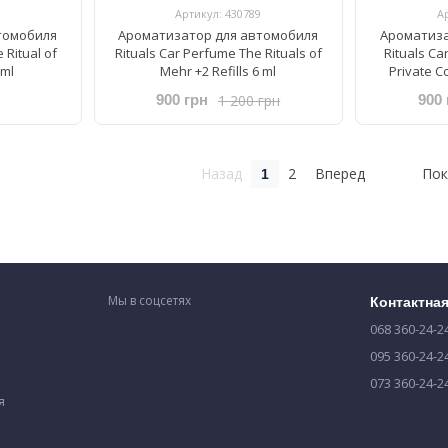
Артикул: 430789
А
томобиля
Ароматизатор для автомобиля
Ароматиза
 Ritual of
Rituals ​Car Perfume The Rituals of
Rituals ​Ca
6ml
Mehr +2 Refills 6 ml
Private Co
1 200 грн
900 грн
900 
Назад
2
Вперед
Пок
1
Мы в соцсетях
Контактна
068 360-24-2
095 360-24-2
073 360-24-2
я