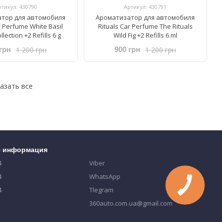
ртикул: 430790
Артикул: 430791
тор для автомобиля
Ароматизатор для автомобиля
r Perfume ​White Basil
Rituals ​Car Perfume The Rituals
llection +2 Refills 6 g
Wild Fig +2 Refills 6 ml
1 200 грн
1 200 грн
грн
900 грн
азать все
я информация
4
Viber
4
WhatsApp
4
Tlegram
360auto.com.ua@gmail.com