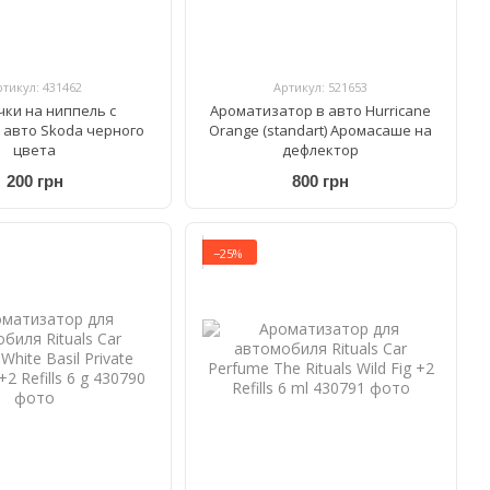
ртикул: 431462
Артикул: 521653
чки на ниппель с
Ароматизатор в авто Hurricane
 авто Skoda черного
Orange (standart) Аромасаше на
цвета
дефлектор
200 грн
800 грн
−25%