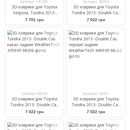
Артикул: 141355
Артикул: 98354
3D коврики для Toyota
3D коврики для Toyota
Sequoia, Tundra 2013-
Tundra 2013- Double Cab
какао передние
бежевые задние
7 701 грн
7 022 грн
WeatherTech HP 474081IM
WeatherTech 450939
Артикул: 98356
Артикул: 98357
3D коврики для Toyota
3D коврики для Toyota
Tundra 2013- Double Cab
Tundra 2013- Double Cab
какао задние WeatherTech
черные задние
7 022 грн
7 022 грн
470939
WeatherTech 440939