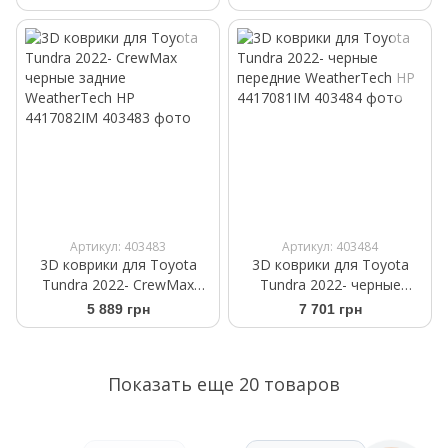
WeatherTech HP 464081IM
460939
Артикул: 403483
Артикул: 403484
3D коврики для Toyota
3D коврики для Toyota
Tundra 2022- CrewMax
Tundra 2022- черные
черные задние
передние WeatherTech HP
5 889 грн
7 701 грн
WeatherTech HP
4417081IM
4417082IM
Показать еще 20 товаров