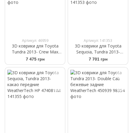
Артикул: 46959
Артикул: 141353
3D коврики для Toyota
3D коврики для Toyota
Tundra 2013- Crew Max
Sequoia, Tundra 2013-
бежевые задние
бежевые передние
7 475 грн
7 701 грн
WeatherTech 450938
WeatherTech HP 454081IM