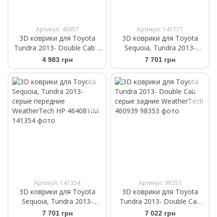
Артикул: 46957
Артикул: 141771
3D коврики для Toyota
3D коврики для Toyota
Tundra 2013- Double Cab с
Sequoia, Tundra 2013-
ящиком какао задние
черные передние
4 983 грн
7 701 грн
WeatherTech 477862
WeatherTech HP 444081IM
Артикул: 141354
Артикул: 98353
3D коврики для Toyota
3D коврики для Toyota
Sequoia, Tundra 2013-
Tundra 2013- Double Cab
cерые передние
cерые задние WeatherTech
7 701 грн
7 022 грн