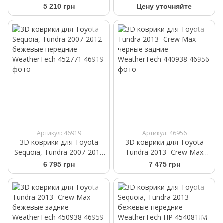
Max черные задние
какао передние
5 210 грн
Цену уточняйте
WeatherTech 440933
WeatherTech 474081
Артикул: 46919
Артикул: 46956
3D коврики для Toyota
3D коврики для Toyota
Sequoia, Tundra 2007-2012
Tundra 2013- Crew Max
бежевые передние
черные задние
6 795 грн
7 475 грн
WeatherTech 452771
WeatherTech 440938