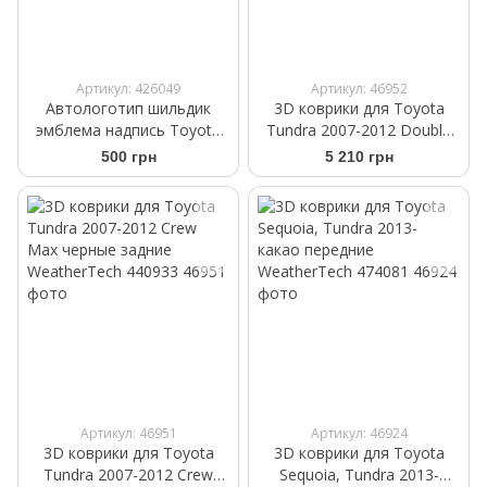
Артикул: 426049
Артикул: 46952
Автологотип шильдик
3D коврики для Toyota
эмблема надпись Toyota
Tundra 2007-2012 Double
5.7 Black глянец
Cab бежевые задние
500 грн
5 210 грн
WeatherTech 450932
Артикул: 46951
Артикул: 46924
3D коврики для Toyota
3D коврики для Toyota
Tundra 2007-2012 Crew
Sequoia, Tundra 2013-