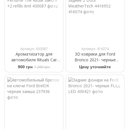
Артикул: 430087
Артикул: 416074
Ароматизатор для
3D коврики для Ford
автомобиля Rituals ​Car
Bronco 2021- черные
Perfume The Ritual Sakura
задние 2 Door
900 грн
1 200 грн
Цену уточняйте
+2 refills 6ml
WeatherTech 4416952