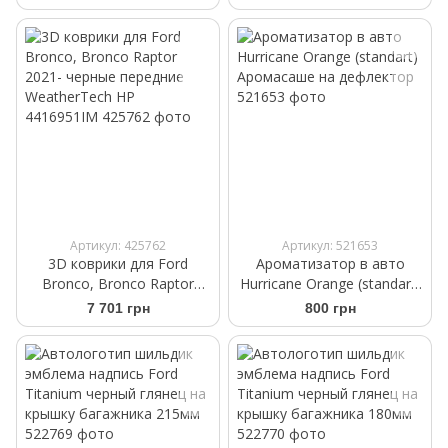
WeatherTech HP
задние WeatherTech HP
4416421IM
4416953IM
Артикул: 425762
Артикул: 521653
3D коврики для Ford
Ароматизатор в авто
Bronco, Bronco Raptor
Hurricane Orange (standart)
2021- черные передние
Аромасаше на дефлектор
7 701 грн
800 грн
WeatherTech HP
4416951IM