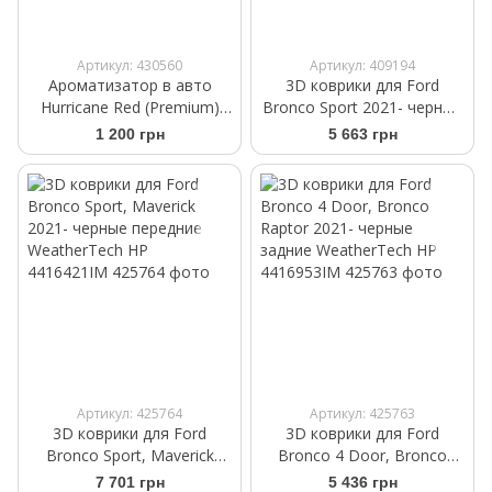
Артикул: 430560
Артикул: 409194
Ароматизатор в авто
3D коврики для Ford
Hurricane Red (Premium)
Bronco Sport 2021- черные
Аромасаше на дефлектор
задние WeatherTech HP
1 200 грн
5 663 грн
FloorLiner HP 4416422IM
Артикул: 425764
Артикул: 425763
3D коврики для Ford
3D коврики для Ford
Bronco Sport, Maverick
Bronco 4 Door, Bronco
2021- черные передние
Raptor 2021- черные
7 701 грн
5 436 грн