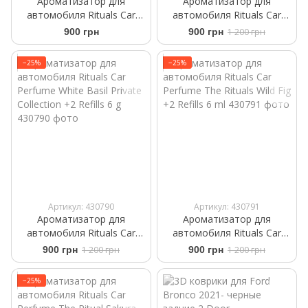
Ароматизатор для
Ароматизатор для
автомобиля Rituals Car
автомобиля Rituals ​Car
Perfume The Ritual of Sport
Perfume The Rituals of
900 грн
900 грн
1 200 грн
+2 Refills 6ml
Mehr +2 Refills 6 ml
−25%
−25%
Артикул: 430790
Артикул: 430791
Ароматизатор для
Ароматизатор для
автомобиля Rituals ​Car
автомобиля Rituals ​Car
Perfume ​White Basil Private
Perfume The Rituals Wild Fig
900 грн
1 200 грн
900 грн
1 200 грн
Collection +2 Refills 6 g
+2 Refills 6 ml
−25%