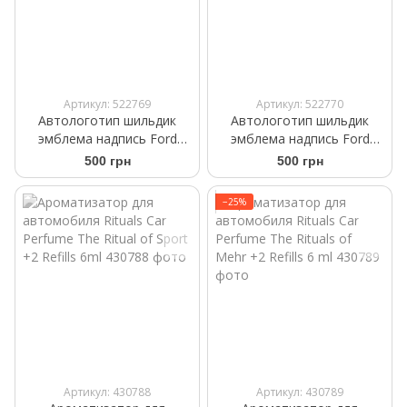
Артикул: 522769
Артикул: 522770
Автологотип шильдик
Автологотип шильдик
эмблема надпись Ford
эмблема надпись Ford
Titanium черный глянец на
Titanium черный глянец на
500 грн
500 грн
крышку багажника 215мм
крышку багажника 180мм
−25%
Артикул: 430788
Артикул: 430789