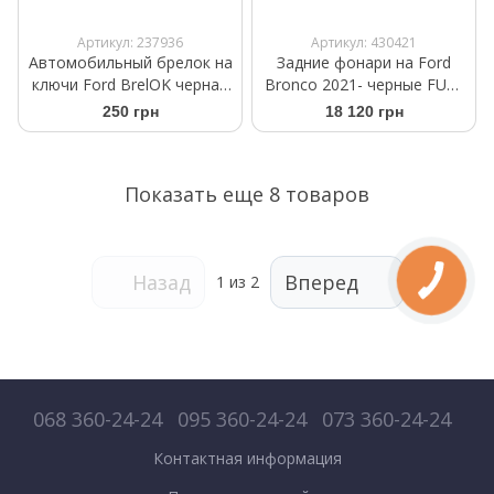
Артикул: 237936
Артикул: 430421
Автомобильный брелок на
Задние фонари на Ford
ключи Ford BrelOK черная
Bronco 2021- черные FULL
замша
LED
250 грн
18 120 грн
Показать еще 8 товаров
Назад
Вперед
1
из 2
068 360-24-24
095 360-24-24
073 360-24-24
Контактная информация