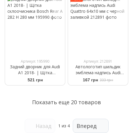
мм
Артикул: 195990
Артикул: 212891
Задний дворник для Audi
Автологотип шильдик
A1 2018- | Щітка
эмблема надпись Audi
склоочисника Bosch Rear A
Quattro 64x10 мм c черной
521 грн
167 грн
333 грн
282 H 280 мм
заливкой
Показать еще 20 товаров
Назад
Вперед
1
из 4