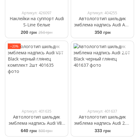
Артикул: 426097
Артикул: 404255
Наклейки на суппорт Audi
Автологотип шильдик
S-Line белые
эмблема надпись Audi ABT
black глянец большая
200 грн
250 грн
350 грн
115мм
−20%
Артикул: 401635
Артикул: 401637
Автологотип шильдик
Автологотип шильдик
эмблема надпись Audi V8T
эмблема надпись Audi 2.0T
Black черный глянец
Black черный глянец
640 грн
800 грн
333 грн
комплект 2шт