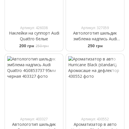
Артикул: 426038
Артикул: 327059
Наклейки на суппорт Audi
Автологотип шильдик
Quattro белые
эмблема надпись Audi
Supercharged black red
200 грн
250 грн
250 грн
Артикул: 403327
Артикул: 430552
Автологотип шильдик
Ароматизатор в авто