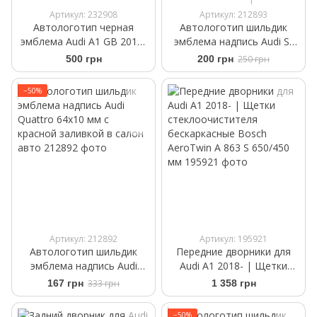
1
Артикул: 232908
Артикул: 212893
Автологотип черная
Автологотип шильдик
эмблема Audi A1 GB 2019-
эмблема надпись Audi S-
Black Edition на кришку
line 72x15 мм black глянец
500 грн
200 грн
250 грн
багажника
−50%
Артикул: 212892
Артикул: 195921
Автологотип шильдик
Передние дворники для
эмблема надпись Audi
Audi A1 2018- | Щетки
Quattro 64x10 мм с
стеклоочистителя
167 грн
333 грн
1 358 грн
красной заливкой в салон
бескаркасные Bosch
авто
AeroTwin A 863 S 650/450
−50%