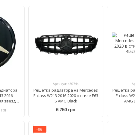
Артикул: 430744
А
адиатора
Решетка радиатора на Mercedes
Решетка ра
3 2016-
E-class W213 2016-2020 в стиле E63
E-class W2
ая звезда
S AMG Black
AMG E
 грн
6 750 грн
−5%