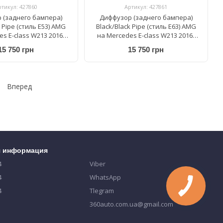
ртикул: 427860
Артикул: 427861
 (заднего бампера)
Диффузор (заднего бампера)
k Pipe (стиль E53) AMG
Black/Black Pipe (стиль E63) AMG
s E-class W213 2016-
на Mercedes E-class W213 2016-
2020
2020
15 750 грн
15 750 грн
Вперед
я информация
4
Viber
4
WhatsApp
4
Tlegram
360auto.com.ua@gmail.com