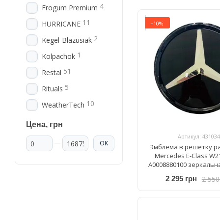
4
Frogum Premium
11
HURRICANE
−10%
2
Kegel-Blazusiak
1
Kolpachok
51
Restal
5
Rituals
10
WeatherTech
Цена, грн
Артикул: 431034
От Цена, грн
До Цена, грн
OK
Эмблема в решетку р
Mercedes E-Class W21
A0008880100 зеркальн
черная
2 550
2 295 грн