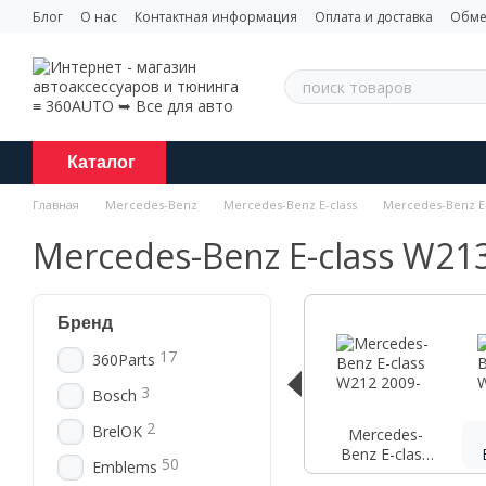
Перейти к основному контенту
Блог
О нас
Контактная информация
Оплата и доставка
Обме
Каталог
Главная
Mercedes-Benz
Mercedes-Benz E-class
Mercedes-Benz E-
Mercedes-Benz E-class W21
Бренд
17
360Parts
3
Bosch
2
BrelOK
Mercedes-
Benz E-class
50
Emblems
W212 2009-