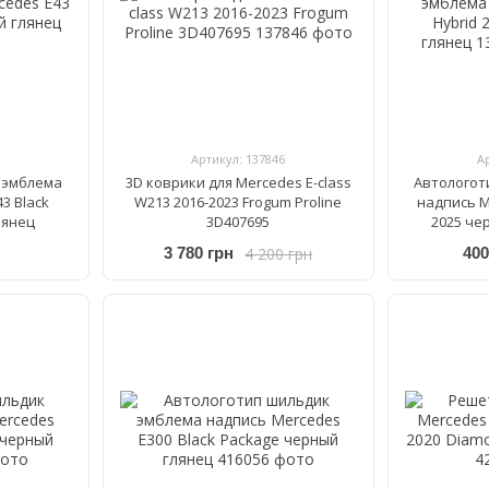
Артикул: 137846
А
 эмблема
3D коврики для Mercedes E-class
Автологот
3 Black
W213 2016-2023 Frogum Proline
надпись M
лянец
3D407695
2025 че
4 200 грн
3 780 грн
400