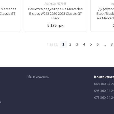
Артикул: 427668
А
 Mercedes
Решетка радиатора на Mercedes
Диффузор
Classic GT
E-class W213 2020-2023 Classic GT
Black/Blac
Black
на Mercede
5 175 грн
Назад
2
3
4
5
6
...
8
1
Мы в соцсетях
Контактна
068 360-24-2
095 360-24-2
073 360-24-2
я