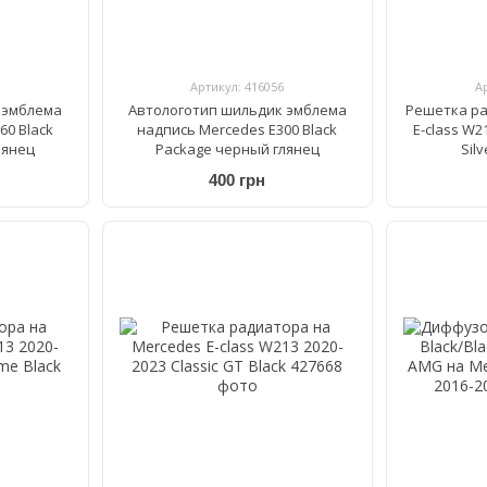
Артикул: 416056
А
 эмблема
Автологотип шильдик эмблема
Решетка ра
60 Black
надпись Mercedes E300 Black
E-class W2
лянец
Package черный глянец
Sil
400 грн