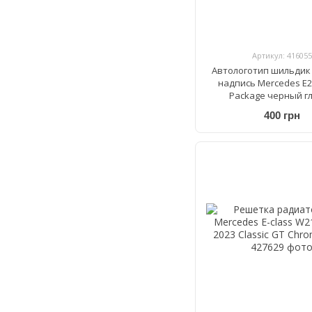
Артикул: 416055
Автологотип шильдик
надпись Mercedes E2
Package черный г
400 грн