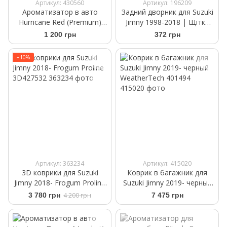
Артикул: 430560
Артикул: 196209
Ароматизатор в авто
Задний дворник для Suzuki
Hurricane Red (Premium)
Jimny 1998-2018 | Щітка
Аромасаше на дефлектор
склоочисника Bosch Rear
1 200 грн
372 грн
H 282 280 мм
−10%
Артикул: 363234
Артикул: 415020
3D коврики для Suzuki
Коврик в багажник для
Jimny 2018- Frogum Proline
Suzuki Jimny 2019- черный
3D427532
WeatherTech 401494
3 780 грн
4 200 грн
7 475 грн