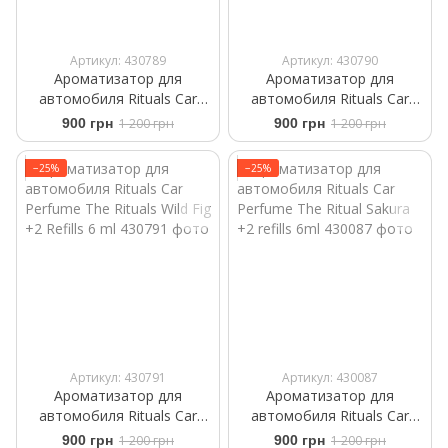
Артикул: 430789
Артикул: 430790
Ароматизатор для
Ароматизатор для
автомобиля Rituals ​Car
автомобиля Rituals ​Car
Perfume The Rituals of
Perfume ​White Basil Private
900 грн
1 200 грн
900 грн
1 200 грн
Mehr +2 Refills 6 ml
Collection +2 Refills 6 g
−25%
−25%
Артикул: 430791
Артикул: 430087
Ароматизатор для
Ароматизатор для
автомобиля Rituals ​Car
автомобиля Rituals ​Car
Perfume The Rituals Wild Fig
Perfume The Ritual Sakura
900 грн
1 200 грн
900 грн
1 200 грн