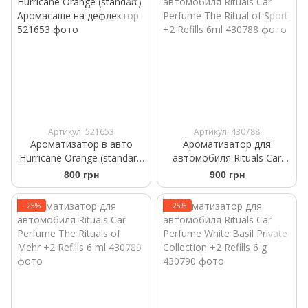
Артикул: 521653
Артикул: 430788
Ароматизатор в авто
Ароматизатор для
Hurricane Orange (standart)
автомобиля Rituals Car
Аромасаше на дефлектор
Perfume The Ritual of Sport
800 грн
900 грн
+2 Refills 6ml
−25%
−25%