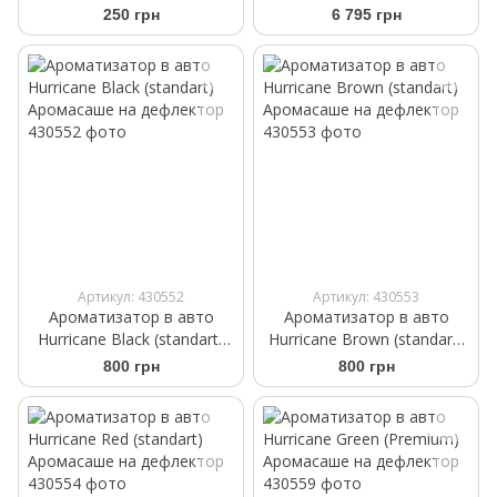
черная замша
черные передние
250 грн
6 795 грн
WeatherTech 4416911
Артикул: 430552
Артикул: 430553
Ароматизатор в авто
Ароматизатор в авто
Hurricane Black (standart)
Hurricane Brown (standart)
Аромасаше на дефлектор
Аромасаше на дефлектор
800 грн
800 грн