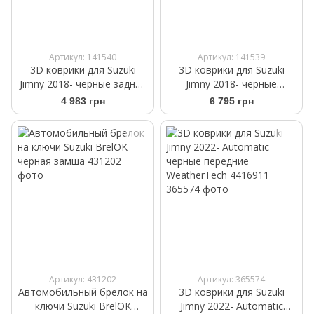
Артикул: 141540
Артикул: 141539
3D коврики для Suzuki
3D коврики для Suzuki
Jimny 2018- черные задние
Jimny 2018- черные
WeatherTech 4415272
передние WeatherTech
4 983 грн
6 795 грн
4415271
Артикул: 431202
Артикул: 365574
Автомобильный брелок на
3D коврики для Suzuki
ключи Suzuki BrelOK
Jimny 2022- Automatic