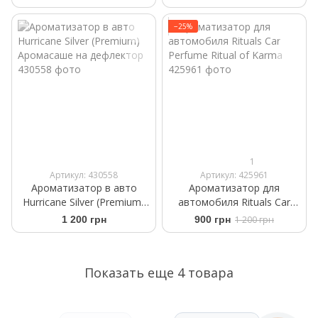
+2 Refills 6 ml
+2 refills 6ml
−25%
1
Артикул: 430558
Артикул: 425961
Ароматизатор в авто
Ароматизатор для
Hurricane Silver (Premium)
автомобиля Rituals Car
Аромасаше на дефлектор
Perfume Ritual of Karma
1 200 грн
900 грн
1 200 грн
Показать еще 4 товара