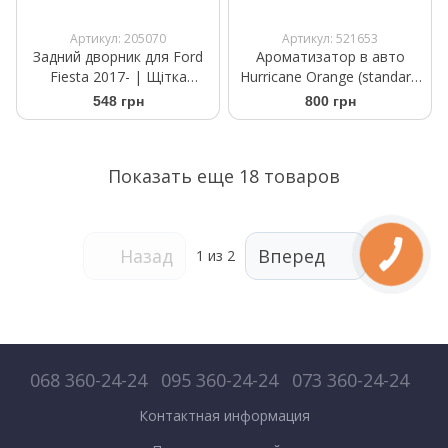
Артикул: 205070
Артикул: 521653
Задний дворник для Ford
Ароматизатор в авто
Fiesta 2017- | Щітка
Hurricane Orange (standart)
склоочисника Bosch Rear A
Аромасаше на дефлектор
548 грн
800 грн
283 H 280 мм
Показать еще 18 товаров
Назад
Вперед
1
из 2
068 360-24-24
095 360-24-24
073 360-24-24
Контактная информация