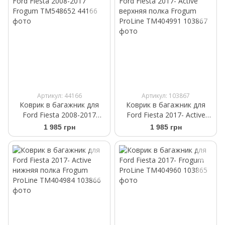
Артикул: 44166
Артикул: 103867
Коврик в багажник для
Коврик в багажник для
Ford Fiesta 2008-2017
Ford Fiesta 2017- Active
Frogum TM548652
верхняя полка Frogum
1 985 грн
1 985 грн
ProLine TM404991