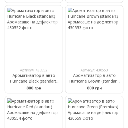
бескаркасные Bosch
AeroTwin 700/340 мм
3397014404
Артикул: 430552
Артикул: 430553
Ароматизатор в авто
Ароматизатор в авто
Hurricane Black (standart)
Hurricane Brown (standart)
Аромасаше на дефлектор
Аромасаше на дефлектор
800 грн
800 грн