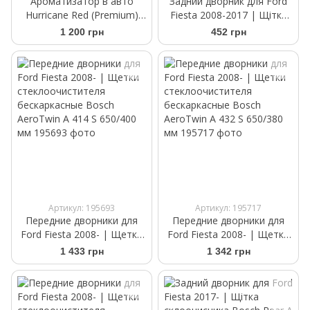
Ароматизатор в авто
Задний дворник для Ford
Hurricane Red (Premium)
Fiesta 2008-2017 | Щітка
Аромасаше на дефлектор
склоочисника Bosch Rear
1 200 грн
452 грн
H304 300 мм
Артикул: 195693
Артикул: 195717
Передние дворники для
Передние дворники для
Ford Fiesta 2008- | Щетки
Ford Fiesta 2008- | Щетки
стеклоочистителя
стеклоочистителя
1 433 грн
1 342 грн
бескаркасные Bosch
бескаркасные Bosch
AeroTwin A 414 S 650/400
AeroTwin A 432 S 650/380
мм
мм