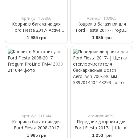
Артикул: 103866
Артикул: 103865
Коврик в багажник для
Коврик в багажник для
Ford Fiesta 2017- Active
Ford Fiesta 2017- Frogum
нижняя полка Frogum
ProLine TM404960
1 985 грн
1 985 грн
ProLine TM404984
Артикул: 211044
Артикул: 48293
Коврик в багажник для
Передние дворники для
Ford Fiesta 2008-2017
Ford Fiesta 2017- | Щетки
Frogum ProLine TM413030
стеклоочистителя
1 985 грн
1 253 грн