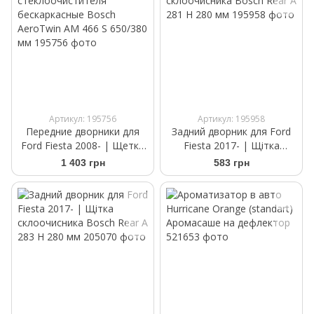
Артикул: 195756
Артикул: 195958
Передние дворники для
Задний дворник для Ford
Ford Fiesta 2008- | Щетки
Fiesta 2017- | Щітка
стеклоочистителя
склоочисника Bosch Rear A
1 403 грн
583 грн
бескаркасные Bosch
281 H 280 мм
AeroTwin AM 466 S 650/380
мм