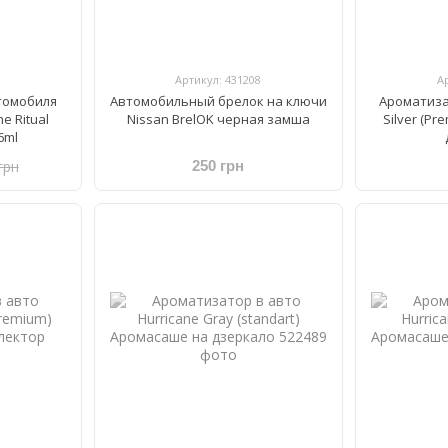
Артикул: 431208
А
томобиля
Автомобильный брелок на ключи
Ароматиза
he Ritual
Nissan BrelOK черная замша
Silver (P
 6ml
грн
250 грн