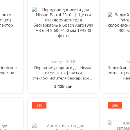
Артикул: 194340
А
Hurricane
Передние дворники для Nissan
Задний двор
саше на
Patrol 2010- | Щетки
2010- | Щіт
стеклоочистителя бескаркасные
Rea
Bosch AeroTwin AR 604 S 600/450
1 428 грн
мм
−25%
−25%