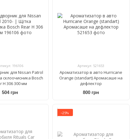
ртикул: 196106
Артикул: 521653
ник для Nissan Patrol
Ароматизатор в авто Hurricane
ка склоочисника Bosch
Orange (standart) Аромасаше на
r H 306 300 мм
дефлектор
504 грн
800 грн
−25%