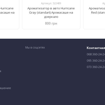
Артикул: 522489
А
Hurricane
Ароматизатор в авто Hurricane
Ароматиза
омасаше на
Gray (standart) Аромасаше на
Red (sta
дзеркало
800 грн
Мы в соцсетях
Контактна
068 360-24-2
095 360-24-2
073 360-24-2
я
лашение