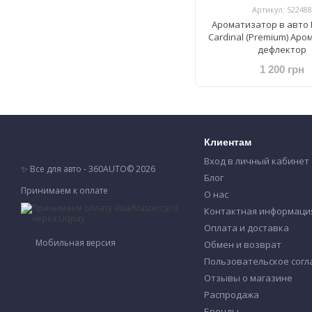
Артикул: 522488
Ароматизатор в авто 
Cardinal (Premium) Ар
дефлектор
1 200 грн
Клиентам
Вход в личный кабинет
✨ Все для авто - 360AUTO© 2026
Блог
Принимаем к оплате
О нас
Контактная информаци
Оплата и доставка
Мобильная версия
Обмен и возврат
Пользовательское сог
Отзывы о магазине
Распродажа
Бренды