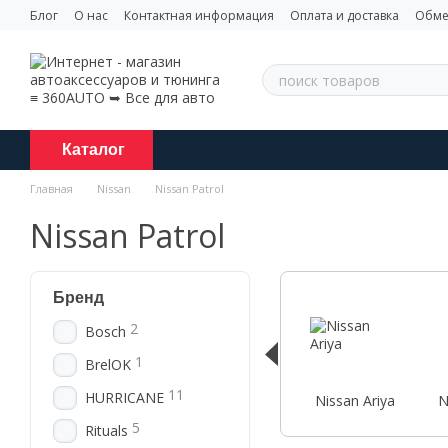
Перейти к основному контенту
Блог
О нас
Контактная информация
Оплата и доставка
Обме
Каталог
Главная
Nissan
Nissan Patrol
Nissan Patrol
Бренд
2
Bosch
1
BrelOK
11
HURRICANE
Nissan Ariya
N
5
Rituals