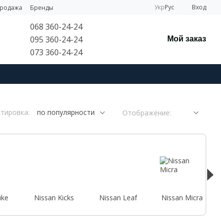
Укр
Рус
Вход
продажа
Бренды
068 360-24-24
095 360-24-24
Мой заказ
073 360-24-24
тировка:
по популярности
Отображение:
uke
Nissan Kicks
Nissan Leaf
Nissan Micra