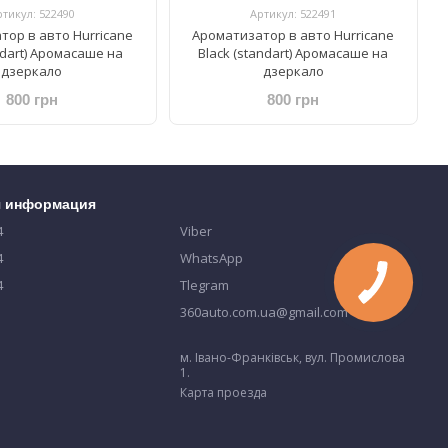
ртикул: 522490
Артикул: 522491
тор в авто Hurricane
Ароматизатор в авто Hurricane
ndart) Аромасаше на
Black (standart) Аромасаше на
дзеркало
дзеркало
800 грн
800 грн
я информация
4
Viber
4
WhatsApp
4
Tlegram
360auto.com.ua@gmail.com
м. Івано-Франківськ, вул. Промислова
1.
Карта проезда