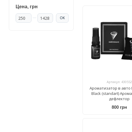
Цена, грн
От Цена, грн
До Цена, грн
OK
Артикул: 430552
Ароматизатор в авто 
Black (standart) Аром
дефлектор
800 грн