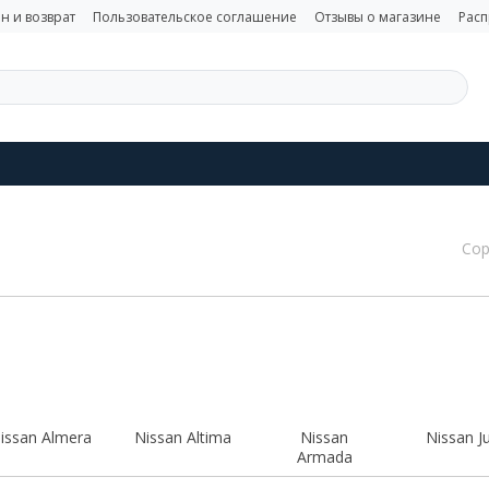
н и возврат
Пользовательское соглашение
Отзывы о магазине
Рас
Сор
issan Almera
Nissan Altima
Nissan
Nissan J
Armada