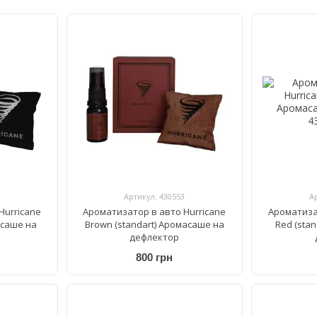
Артикул: 430553
А
Hurricane
Ароматизатор в авто Hurricane
Ароматиза
асаше на
Brown (standart) Аромасаше на
Red (sta
дефлектор
800 грн