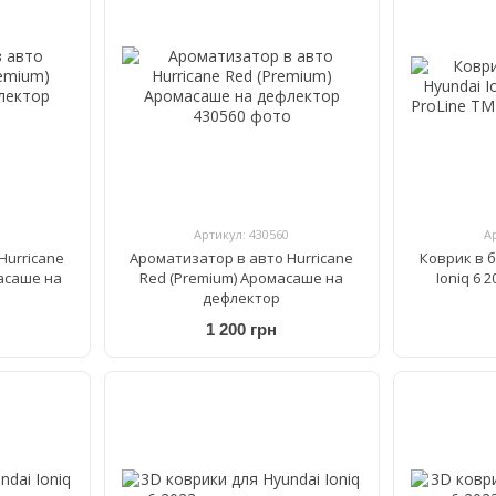
Артикул: 430560
А
Hurricane
Ароматизатор в авто Hurricane
Коврик в 
асаше на
Red (Premium) Аромасаше на
Ioniq 6 
дефлектор
1 200 грн