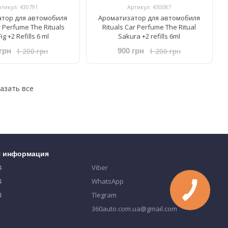
ртикул: 430791
Артикул: 430087
тор для автомобиля
Ароматизатор для автомобиля
ar Perfume The Rituals
Rituals ​Car Perfume The Ritual
ig +2 Refills 6 ml
Sakura +2 refills 6ml
1 200 грн
1 200 грн
грн
900 грн
азать все
я информация
4
Viber
4
WhatsApp
4
Tlegram
360auto.com.ua@gmail.com