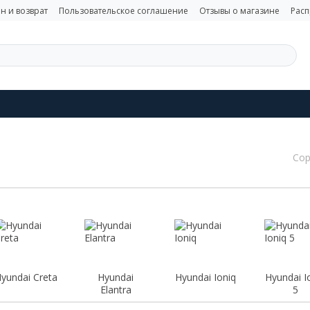
н и возврат
Пользовательское соглашение
Отзывы о магазине
Рас
Сор
yundai Creta
Hyundai
Hyundai Ioniq
Hyundai I
Elantra
5