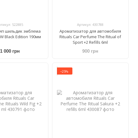
ртикул: 522885
Артикул: 430788
ип шильдик эмблема
Ароматизатор для автомобиля
W Black Edition 190мм
Rituals Car Perfume The Ritual of
Sport +2 Refills 6ml
1 000 грн
900 грн
−25%