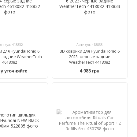
ртикул: 418832
Артикул: 418833
 для Hyundai Ioniq 6
3D коврики для Hyundai Ioniq 6
е задние WeatherTech
2023- черные задние
4618082
WeatherTech 4418082
у уточняйте
4 983 грн