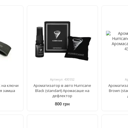
Артикул: 430552
А
 на ключи
Ароматизатор в авто Hurricane
Ароматиза
ая замша
Black (standart) Аромасаше на
Brown (st
дефлектор
800 грн