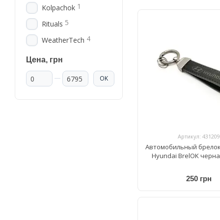
1
Kolpachok
5
Rituals
4
WeatherTech
Цена, грн
От Цена, грн
До Цена, грн
OK
Артикул: 431209
Автомобильный брелок
Hyundai BrelOK черн
250 грн