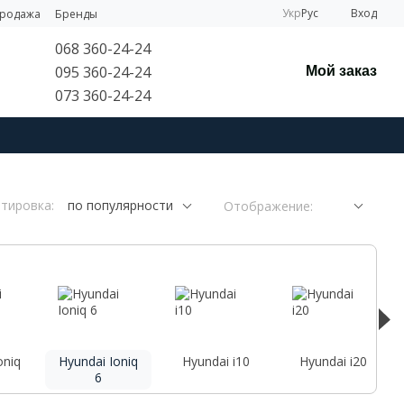
Укр
Рус
Вход
продажа
Бренды
068 360-24-24
095 360-24-24
Мой заказ
073 360-24-24
тировка:
по популярности
Отображение:
oniq
Hyundai Ioniq
Hyundai i10
Hyundai i20
6