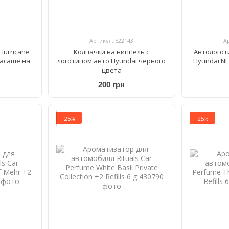
Артикул: 522143
А
Hurricane
Колпачки на ниппель с
Автологот
масаше на
логотипом авто Hyundai черного
Hyundai NE
цвета
200 грн
−25%
−25%