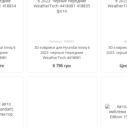
Артикул: 418835
А
i Ioniq 6
3D коврики для Hyundai Ioniq 6
3D коврики
дние
2023- черные передние
2023- серы
8081
WeatherTech 4418081
те
6 795 грн
Цен