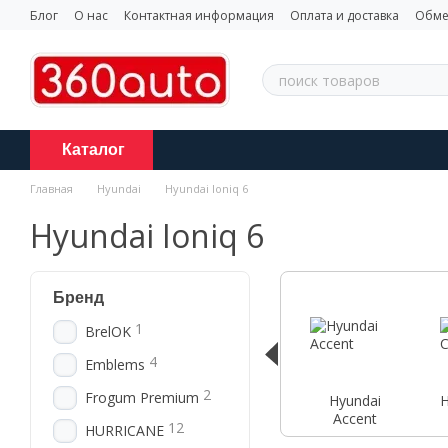
Перейти к основному контенту
Блог
О нас
Контактная информация
Оплата и доставка
Обме
Каталог
Главная
Hyundai
Hyundai Ioniq 6
Hyundai Ioniq 6
Бренд
1
BrelOK
4
Emblems
2
Frogum Premium
Hyundai
H
Accent
12
HURRICANE