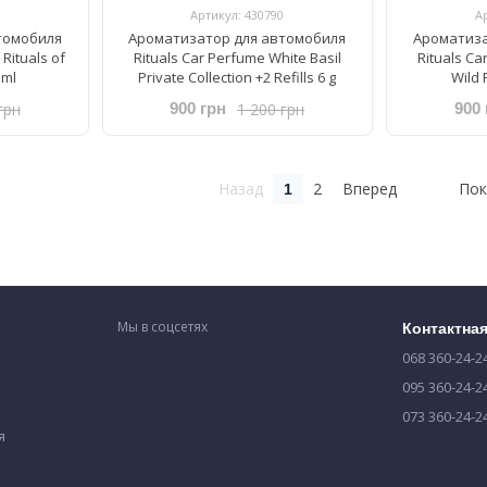
Артикул: 430790
А
томобиля
Ароматизатор для автомобиля
Ароматиза
 Rituals of
Rituals ​Car Perfume ​White Basil
Rituals ​C
 ml
Private Collection +2 Refills 6 g
Wild F
грн
1 200 грн
900 грн
900 
Назад
2
Вперед
Пок
1
Мы в соцсетях
Контактна
068 360-24-2
095 360-24-2
073 360-24-2
я