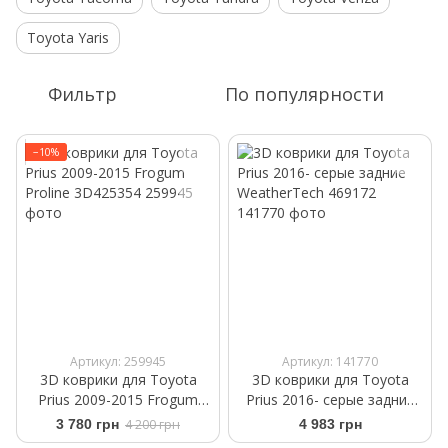
Toyota Yaris
Фильтр
По популярности
−10%
Артикул: 259945
Артикул: 141770
3D коврики для Toyota
3D коврики для Toyota
Prius 2009-2015 Frogum
Prius 2016- cерые задние
Proline 3D425354
WeatherTech 469172
3 780 грн
4 200 грн
4 983 грн