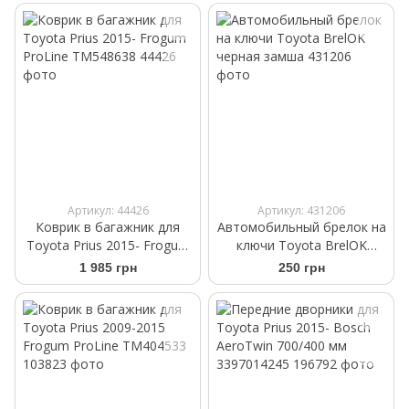
Артикул: 44426
Артикул: 431206
Коврик в багажник для
Автомобильный брелок на
Toyota Prius 2015- Frogum
ключи Toyota BrelOK
ProLine TM548638
черная замша
1 985 грн
250 грн