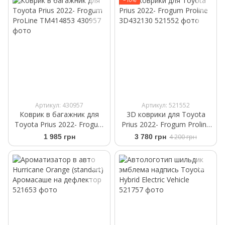
−10%
Артикул: 430957
Артикул: 521552
Коврик в багажник для
3D коврики для Toyota
Toyota Prius 2022- Frogum
Prius 2022- Frogum Proline
ProLine TM414853
3D432130
1 985 грн
3 780 грн
4 200 грн