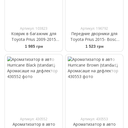
Артикул: 103823
Артикул: 196792
Коврик в багажник для
Передние дворники для
Toyota Prius 2009-2015
Toyota Prius 2015- Bosch
Frogum ProLine TM404533
AeroTwin 700/400 мм
1 985 грн
1 523 грн
3397014245
Артикул: 430552
Артикул: 430553
Ароматизатор в авто
Ароматизатор в авто