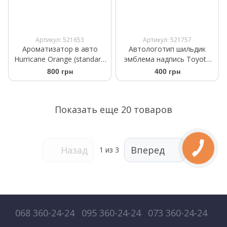
Артикул: 521653
Артикул: 521757
Ароматизатор в авто
Автологотип шильдик
Hurricane Orange (standart)
эмблема надпись Toyota
Аромасаше на дефлектор
Hybrid Electric Vehicle
800 грн
400 грн
Показать еще 20 товаров
Назад
Вперед
1
из 3
068 360-24-24
095 360-24-24
073 360-24-24