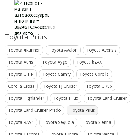
Toyota
Toyota Prius
Toyota Prius
Toyota 4Runner
Toyota Avalon
Toyota Avensis
Toyota Auris
Toyota Aygo
Toyota bZ4X
Toyota C-HR
Toyota Camry
Toyota Corolla
Corolla Cross
Toyota FJ Cruiser
Toyota GR86
Toyota Highlander
Toyota Hilux
Toyota Land Cruiser
Toyota Land Cruiser Prado
Toyota Prius
Toyota RAV4
Toyota Sequoia
Toyota Sienna
Toyota Tacoma
Toyota Tundra
Toyota Venza