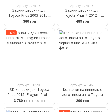
Артикул: 245790
Артикул: 245792
Задний дворник для
Задний дворник для
Toyota Prius 2003-2015 |
Toyota Prius + 2012- |
Щітка склоочисника Bosch
Щітка склоочисника Bosch
360 грн
489 грн
Rear H 400 400 мм
Rear H 252 250 мм
−10%
Артикул: 318209
Артикул: 431463
3D коврики для Toyota
Колпачки на ниппель с
Prius 2015- Frogum Proline
логотипом авто Toyota
3D408807
черного цвета
3 780 грн
4 200 грн
200 грн