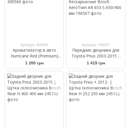
Артикул: 430560
Артикул: 196507
Ароматизатор в авто
Передние дворники для
Hurricane Red (Premium)
Toyota Prius 2003-2015 |
Аромасаше на дефлектор
Щетки стеклоочистителя
1 200 грн
1 419 грн
бескаркасные Bosch
AeroTwin AR 653 S 650/400
мм