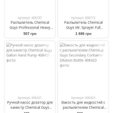
Артикул: 408767
Артикул: 408773
Распылитель Chemical
Распылитель Chemical
Guys Professional Heavy
Guys Mr. Sprayer Full
Duty Bottle and Sprayer
Function Atomizer and
507 грн
1 686 грн
профессиональный
Pump Sprayer помповый
Артикул: 408421
Артикул: 408423
Ручной насос дозатор для
Емкость для жидкостей с
канистр Chemical Guys
распылителем Chemical
Gallon Hand Pump
Guys Secondary Container