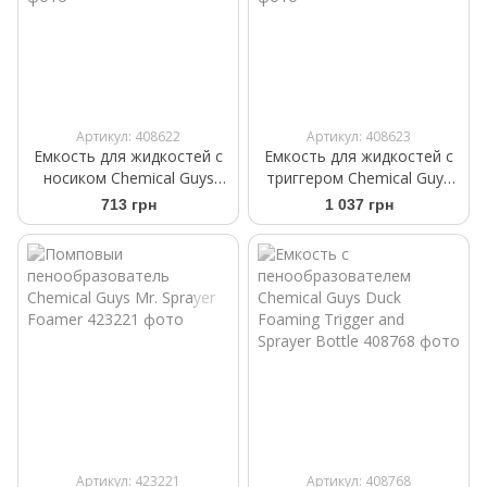
Артикул: 408622
Артикул: 408623
Емкость для жидкостей с
Емкость для жидкостей с
носиком Chemical Guys
триггером Chemical Guys
Secondary Container
Secondary Container
713 грн
1 037 грн
Dilution Bottles 3шт
Dilution Bottle 3шт
Артикул: 423221
Артикул: 408768