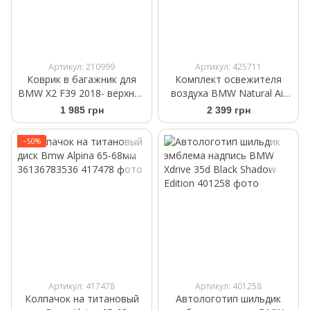
Артикул: 210999
Артикул: 425711
Коврик в багажник для
Комплект освежителя
BMW X2 F39 2018- верхняя
воздуха BMW Natural Air
полка Frogum ProLine
Crystal Clarity 83125B52421
1 985 грн
2 399 грн
TM406513
−50%
Артикул: 417478
Артикул: 401258
Колпачок на титановый
Автологотип шильдик