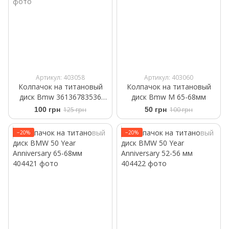
Артикул: 403058
Артикул: 403060
Колпачок на титановый
Колпачок на титановый
диск Bmw 36136783536
диск Bmw M 65-68мм
черный 65-68мм
100 грн
125 грн
50 грн
100 грн
−20%
−20%