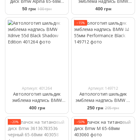
диск Bmw Alpina 65-68мм
эмблема надпись BMW
36136783536
Xdrive 35d Black Shadow
50 грн
100 грн
400 грн
Edition
−15%
Артикул: 401264
Артикул: 149712
Автологотип шильдик
Автологотип шильдик
эмблема надпись BMW
эмблема надпись BMW M
Xdrive 55d Black Shadow
55мм Performance Black
400 грн
250 грн
295 грн
Edition
−20%
−50%