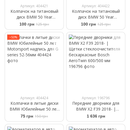
Артикул: 404421
Артикул: 404422
Колпачок на титановый
Колпачок на титановый
диск BMW 50 Year
диск BMW 50 Year
Anniversary 65-68мм
Anniversary 52-56 мм
100 грн
125 грн
100 грн
125 грн
−50%
Артикул: 404424
Артикул: 196796
Колпачки в литые диски
Передние дворники для
BMW Юбилейные 50 лет
BMW X2 F39 2018- |
Motorsport надпись для G
Щетки стеклоочистителя
75 грн
150 грн
1 636 грн
series 52-56мм
бескаркасные Bosch
AeroTwin 600/500 мм