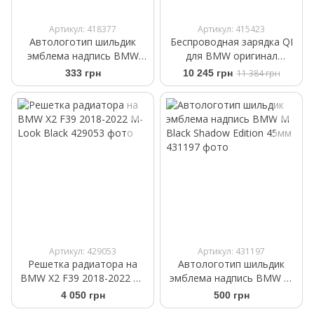
Артикул: 418377
Артикул: 415423
Автологотип шильдик
Беспроводная зарядка QI
эмблема надпись BMW
для BMW оригинал
Xdrive Black Shadow Edition
84102461531
333 грн
10 245 грн
11 384 грн
New Style
Артикул: 429053
Артикул: 431197
Решетка радиатора на
Автологотип шильдик
BMW X2 F39 2018-2022 M-
эмблема надпись BMW M
Look Black
Black Shadow Edition 45мм
4 050 грн
500 грн