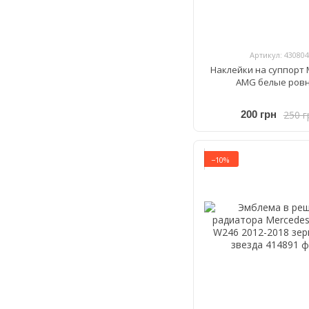
Артикул: 430804
Наклейки на суппорт 
AMG белые ров
250 г
200 грн
−10%