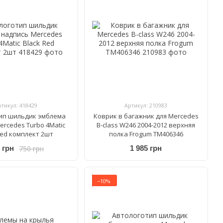
ртикул: 418429
Артикул: 210983
ип шильдик эмблема
Коврик в багажник для Mercedes
ercedes Turbo 4Matic
B-class W246 2004-2012 верхняя
Red комплект 2шт
полка Frogum TM406346
750 грн
 грн
1 985 грн
−10%