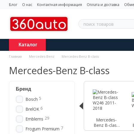
Перейти к основному контенту
Блог
О нас
Контактная информация
Оплата и доставка
Обме
Каталог
Главная
Mercedes-Benz
Mercedes-Benz B-class
Mercedes-Benz B-class
Бренд
5
Bosch
6
BrelOK
29
Emblems
Mercedes-
Benz B-class
7
Frogum Premium
W246 2011-