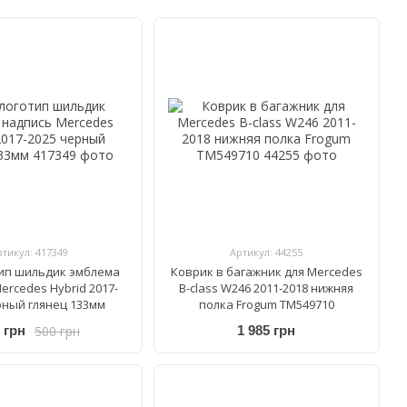
ртикул: 417349
Артикул: 44255
ип шильдик эмблема
Коврик в багажник для Mercedes
ercedes Hybrid 2017-
B-class W246 2011-2018 нижняя
рный глянец 133мм
полка Frogum TM549710
500 грн
 грн
1 985 грн