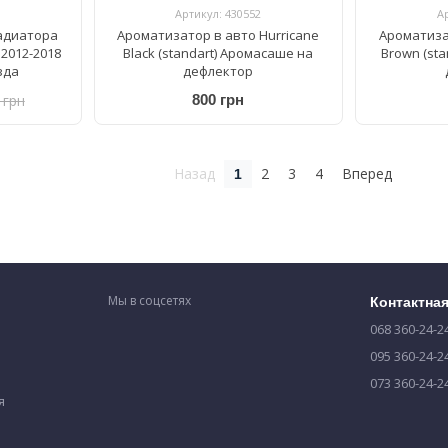
Артикул: 430552
А
адиатора
Ароматизатор в авто Hurricane
Ароматиза
 2012-2018
Black (standart) Аромасаше на
Brown (st
зда
дефлектор
 грн
800 грн
Назад
2
3
4
Вперед
1
Мы в соцсетях
Контактна
068 360-24-2
095 360-24-2
073 360-24-2
я