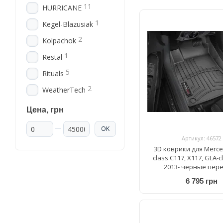
2018
11
HURRICANE
1
Kegel-Blazusiak
2
Kolpachok
1
Restal
5
Rituals
2
WeatherTech
Цена, грн
От Цена, грн
До Цена, грн
OK
Артикул: 46572
3D коврики для Merce
class C117, X117, GLA-c
2013- черные пер
WeatherTech 445
6 795 грн