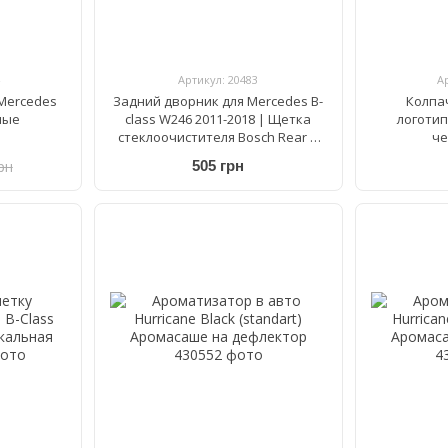
Артикул: 20483
А
Mercedes
Задний дворник для Mercedes B-
Колпа
ные
class W246 2011-2018 | Щетка
логотип
стеклоочистителя Bosch Rear H
че
261 260 мм
рн
505 грн