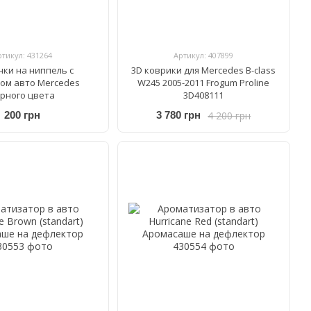
ртикул: 431264
Артикул: 407899
чки на ниппель с
3D коврики для Mercedes B-class
ом авто Mercedes
W245 2005-2011 Frogum Proline
рного цвета
3D408111
4 200 грн
200 грн
3 780 грн