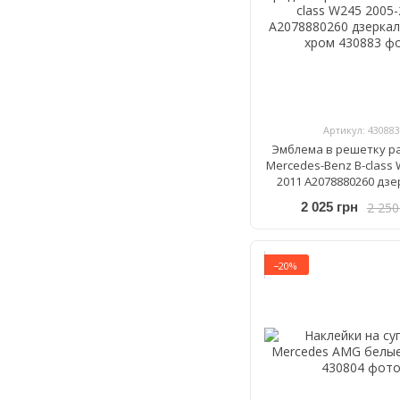
Артикул: 430883
Эмблема в решетку р
Mercedes-Benz B-class 
2011 A2078880260 дз
зірка хром
2 250
2 025 грн
−20%