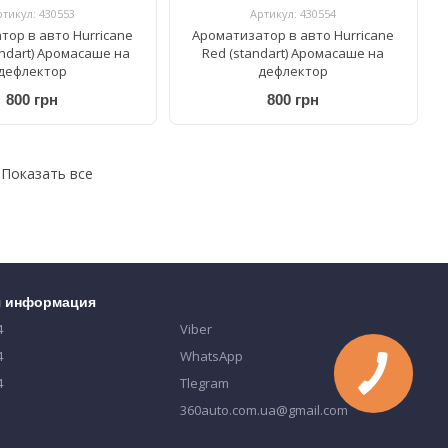
ртикул: 430553
Артикул: 430554
тор в авто Hurricane
Ароматизатор в авто Hurricane
andart) Аромасаше на
Red (standart) Аромасаше на
дефлектор
дефлектор
800 грн
800 грн
Показать все
я информация
4
Viber
4
WhatsApp
4
Tlegram
360auto.com.ua@gmail.com