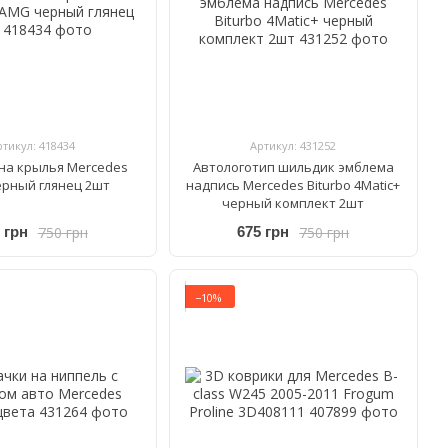
ртикул: 418434
Артикул: 431252
на крылья Mercedes
Автологотип шильдик эмблема
рный глянец 2шт
надпись Mercedes Biturbo 4Matic+
черный комплект 2шт
750 грн
750 грн
 грн
675 грн
−10%