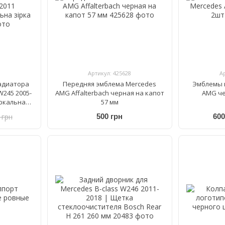
Артикул: 425628
А
адиатора
Передняя эмблема Mercedes
Эмблемы 
W245 2005-
AMG Affalterbach черная на капот
AMG че
еркальна
57 мм
 грн
500 грн
600