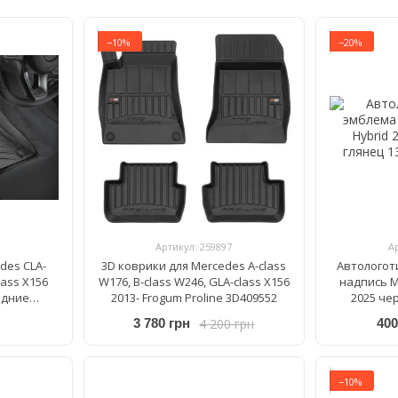
−10%
−20%
Артикул: 259897
А
des CLA-
3D коврики для Mercedes A-class
Автологот
lass X156
W176, B-class W246, GLA-class X156
надпись M
едние
2013- Frogum Proline 3D409552
2025 че
151
4 200 грн
3 780 грн
400
−10%