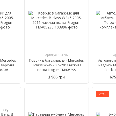
Артикул: 103896
А
 Mercedes
Коврик в багажник для Mercedes
Автологот
1 верхняя
B-class W245 2005-2011 нижняя
надпись M
04236
полка Frogum TM405295
Black 
1 985 грн
675
−20%