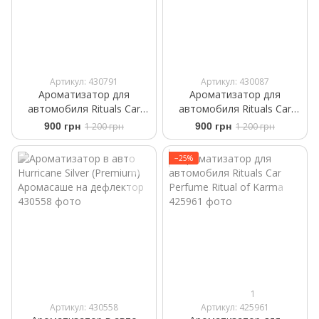
Артикул: 430791
Артикул: 430087
Ароматизатор для
Ароматизатор для
автомобиля Rituals ​Car
автомобиля Rituals ​Car
Perfume The Rituals Wild Fig
Perfume The Ritual Sakura
900 грн
1 200 грн
900 грн
1 200 грн
+2 Refills 6 ml
+2 refills 6ml
−25%
1
Артикул: 430558
Артикул: 425961