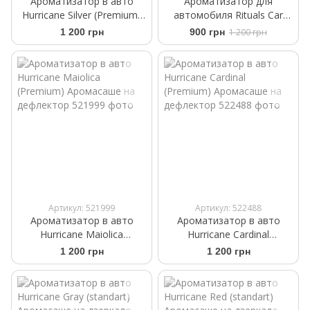
Ароматизатор в авто
Ароматизатор для
Hurricane Silver (Premium)
автомобиля Rituals Car
Аромасаше на дефлектор
Perfume Ritual of Karma
1 200 грн
900 грн
1 200 грн
Артикул: 521999
Артикул: 522488
Ароматизатор в авто
Ароматизатор в авто
Hurricane Maiolica
Hurricane Cardinal
(Premium) Аромасаше на
(Premium) Аромасаше на
1 200 грн
1 200 грн
дефлектор
дефлектор