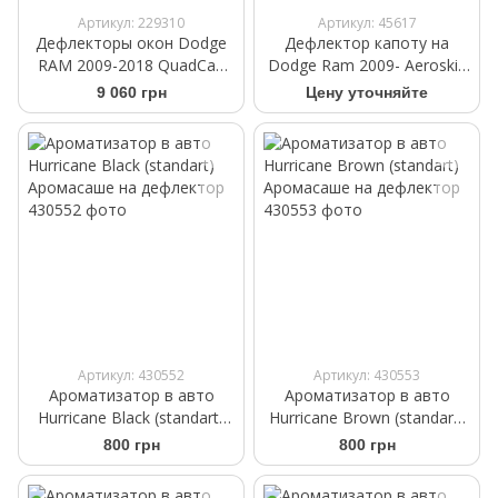
Артикул: 229310
Артикул: 45617
Дефлекторы окон Dodge
Дефлектор капоту на
RAM 2009-2018 QuadCab
Dodge Ram 2009- Aeroskin
Tough Guard TV-6R09-QC
II AVS 436004
9 060 грн
Цену уточняйте
Артикул: 430552
Артикул: 430553
Ароматизатор в авто
Ароматизатор в авто
Hurricane Black (standart)
Hurricane Brown (standart)
Аромасаше на дефлектор
Аромасаше на дефлектор
800 грн
800 грн