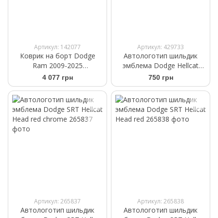
Артикул: 142077
Артикул: 429733
Коврик на борт Dodge
Автологотип шильдик
Ram 2009-2025
эмблема Dodge Hellcat
WeatherTech 3TG04
Head black на крилья
4 077 грн
750 грн
комплект 2шт
Артикул: 265837
Артикул: 265838
Автологотип шильдик
Автологотип шильдик