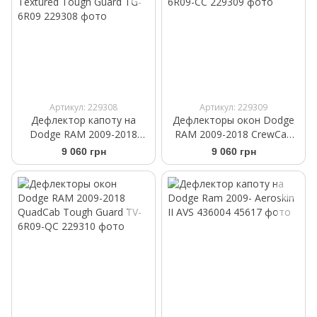
Артикул: 229308
Артикул: 229309
Дефлектор капоту на
Дефлекторы окон Dodge
Dodge RAM 2009-2018
RAM 2009-2018 CrewCab
текстурированный
Tough Guard TV-6R09-CC
9 060 грн
9 060 грн
Textured Tough Guard TG-
6R09