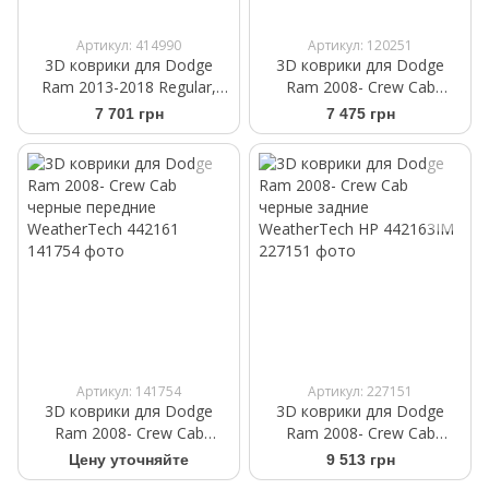
Артикул: 414990
Артикул: 120251
3D коврики для Dodge
3D коврики для Dodge
Ram 2013-2018 Regular,
Ram 2008- Crew Cab
Quad Cab черные передние
бежевые задние
7 701 грн
7 475 грн
WeatherTech HP 444651IM
WeatherTech 452163
Артикул: 141754
Артикул: 227151
3D коврики для Dodge
3D коврики для Dodge
Ram 2008- Crew Cab
Ram 2008- Crew Cab
черные передние
черные задние
Цену уточняйте
9 513 грн
WeatherTech 442161
WeatherTech HP 442163IM