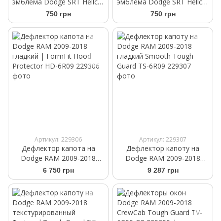
эмблема Dodge SRT Hellcat
эмблема Dodge SRT Hellcat
Head red chrome
Head red
750 грн
750 грн
Артикул: 229306
Артикул: 229307
Дефлектор капота на
Дефлектор капоту на
Dodge RAM 2009-2018
Dodge RAM 2009-2018
гладкий | FormFit Hood
гладкий Smooth Tough
6 750 грн
9 287 грн
Protector HD-6R09
Guard TS-6R09