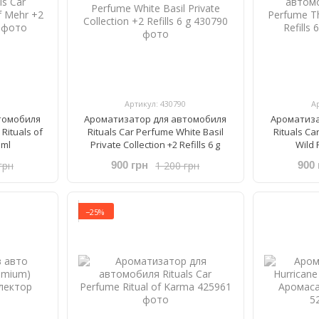
Артикул: 430790
А
томобиля
Ароматизатор для автомобиля
Ароматиза
 Rituals of
Rituals ​Car Perfume ​White Basil
Rituals ​C
 ml
Private Collection +2 Refills 6 g
Wild F
грн
1 200 грн
900 грн
900 
−25%