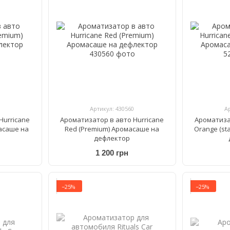
Артикул: 430560
А
Hurricane
Ароматизатор в авто Hurricane
Ароматиза
асаше на
Red (Premium) Аромасаше на
Orange (st
дефлектор
1 200 грн
−25%
−25%