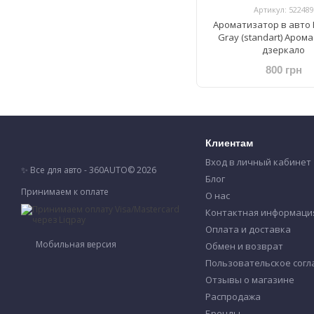
Артикул: 522489
Ароматизатор в авто 
Gray (standart) Аром
дзеркало
800 грн
Клиентам
Вход в личный кабинет
✨ Все для авто - 360AUTO© 2026
Блог
Принимаем к оплате
О нас
Контактная информаци
Оплата и доставка
Мобильная версия
Обмен и возврат
Пользовательское сог
Отзывы о магазине
Распродажа
Бренды