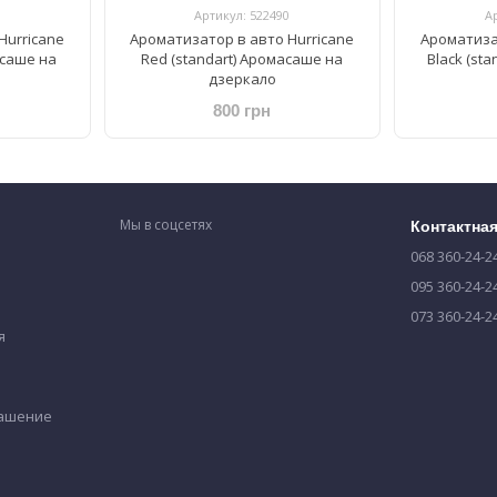
Артикул: 522490
А
Hurricane
Ароматизатор в авто Hurricane
Ароматиза
асаше на
Red (standart) Аромасаше на
Black (st
дзеркало
800 грн
Мы в соцсетях
Контактна
068 360-24-2
095 360-24-2
073 360-24-2
я
лашение