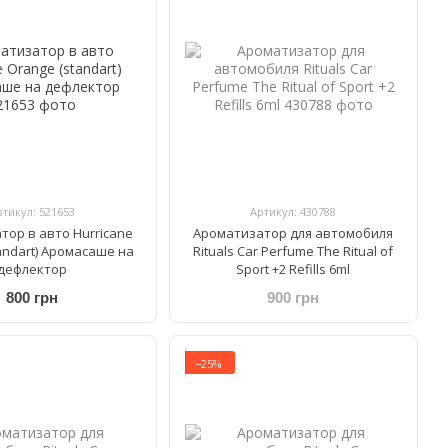
ртикул: 521653
Артикул: 430788
тор в авто Hurricane
Ароматизатор для автомобиля
andart) Аромасаше на
Rituals Car Perfume The Ritual of
дефлектор
Sport +2 Refills 6ml
800 грн
900 грн
−25%