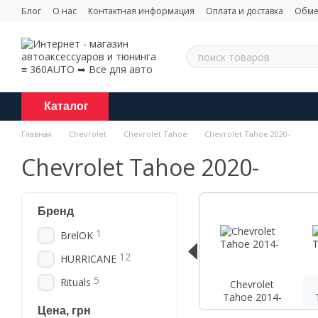
Перейти к основному контенту
Блог
О нас
Контактная информация
Оплата и доставка
Обме
Каталог
Главная
Chevrolet
Chevrolet Tahoe
Chevrolet Tahoe 2020-
Chevrolet Tahoe 2020-
Бренд
1
BrelOK
12
HURRICANE
5
Rituals
Chevrolet
Tahoe 2014-
Цена, грн