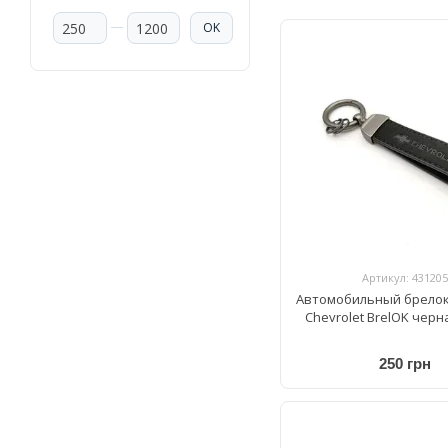
От Цена, грн
До Цена, грн
OK
Артикул: 431205
Автомобильный брелок
Chevrolet BrelOK чер
250 грн