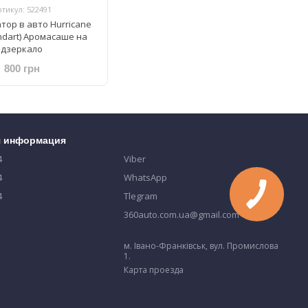
ртикул: 522491
тор в авто Hurricane
andart) Аромасаше на
дзеркало
800 грн
я информация
4
Viber
4
WhatsApp
4
Tlegram
360auto.com.ua@gmail.com
м. Івано-Франківськ, вул. Промислова
1.
Карта проезда