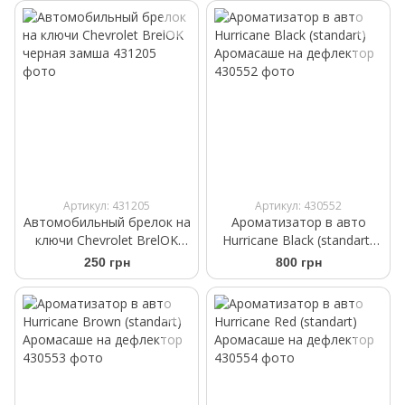
WeatherTech 446075
WeatherTech 456077
Артикул: 431205
Артикул: 430552
Автомобильный брелок на
Ароматизатор в авто
ключи Chevrolet BrelOK
Hurricane Black (standart)
черная замша
Аромасаше на дефлектор
250 грн
800 грн