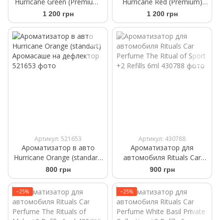
Hurricane Green (Premium)
Hurricane Red (Premium)
Аромасаше на дефлектор
Аромасаше на дефлектор
1 200 грн
1 200 грн
Артикул: 521653
Артикул: 430788
Ароматизатор в авто
Ароматизатор для
Hurricane Orange (standart)
автомобиля Rituals Car
Аромасаше на дефлектор
Perfume The Ritual of Sport
800 грн
900 грн
+2 Refills 6ml
−25%
−25%