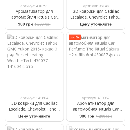
Артикул: 430791
Артикул: 98146
Ароматизатор для
3D коврики для Cadillac
автомобиля Rituals ​Car
Escalade, Chevrolet Tahoe,
Perfume The Rituals Wild Fig
GMC Yukon 2015- черные 3
900 грн
1 200 грн
Цену уточняйте
+2 Refills 6 ml
ряд Bucket seating
WeatherTech 446077
−25%
Артикул: 141604
Артикул: 430087
3D коврики для Cadillac
Ароматизатор для
Escalade, Chevrolet Tahoe,
автомобиля Rituals ​Car
GMC Yukon 2015- какао 3
Perfume The Ritual Sakura
Цену уточняйте
900 грн
1 200 грн
ряд Bucket seating
+2 refills 6ml
WeatherTech 476077