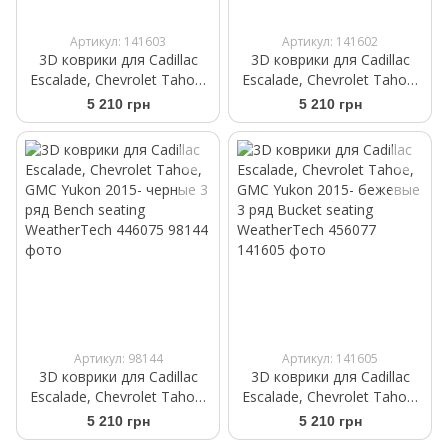
Артикул: 141603
Артикул: 141602
3D коврики для Cadillac
3D коврики для Cadillac
Escalade, Chevrolet Tahoe,
Escalade, Chevrolet Tahoe,
GMC Yukon 2015- бежевые
GMC Yukon 2015- какао 3
5 210 грн
5 210 грн
3 ряд Bench seating
ряд Bench seating
WeatherTech 456075
WeatherTech 476075
Артикул: 98144
Артикул: 141605
3D коврики для Cadillac
3D коврики для Cadillac
Escalade, Chevrolet Tahoe,
Escalade, Chevrolet Tahoe,
GMC Yukon 2015- черные 3
GMC Yukon 2015- бежевые
5 210 грн
5 210 грн
ряд Bench seating
3 ряд Bucket seating