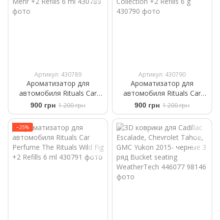
Артикул: 430789
Артикул: 430790
Ароматизатор для
Ароматизатор для
автомобиля Rituals ​Car
автомобиля Rituals ​Car
Perfume The Rituals of
Perfume ​White Basil Private
900 грн
1 200 грн
900 грн
1 200 грн
Mehr +2 Refills 6 ml
Collection +2 Refills 6 g
−25%