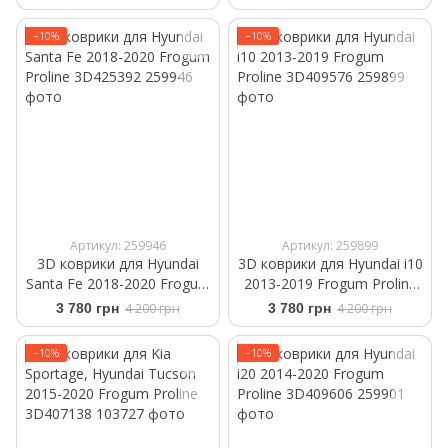
−10%
−10%
Артикул: 259946
Артикул: 259899
3D коврики для Hyundai
3D коврики для Hyundai i10
Santa Fe 2018-2020 Frogum
2013-2019 Frogum Proline
Proline 3D425392
3D409576
3 780 грн
4 200 грн
3 780 грн
4 200 грн
−10%
−10%