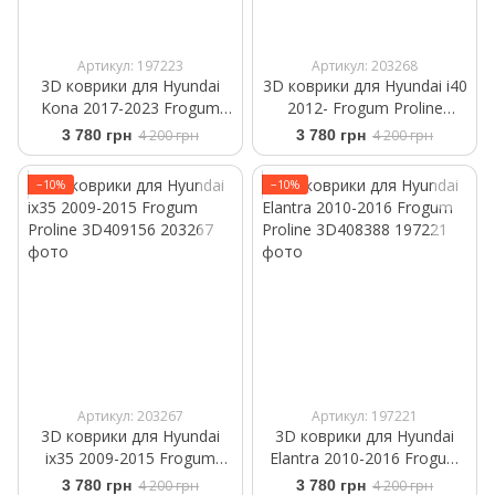
Артикул: 197223
Артикул: 203268
3D коврики для Hyundai
3D коврики для Hyundai i40
Kona 2017-2023 Frogum
2012- Frogum Proline
Proline 3D408456
3D409194
3 780 грн
4 200 грн
3 780 грн
4 200 грн
−10%
−10%
Артикул: 203267
Артикул: 197221
3D коврики для Hyundai
3D коврики для Hyundai
ix35 2009-2015 Frogum
Elantra 2010-2016 Frogum
Proline 3D409156
Proline 3D408388
3 780 грн
4 200 грн
3 780 грн
4 200 грн