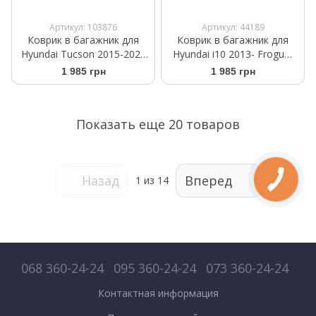
Артикул: 103876
Артикул: 44189
Коврик в багажник для
Коврик в багажник для
Hyundai Tucson 2015-2020
Hyundai i10 2013- Frogum
нижняя полка с
TM549987
1 985 грн
1 985 грн
органайзером Frogum
ProLine TM405097
Показать еще 20 товаров
Назад
Вперед
1
из 14
068 360-24-24
095 360-24-24
073 360-24-24
Контактная информация