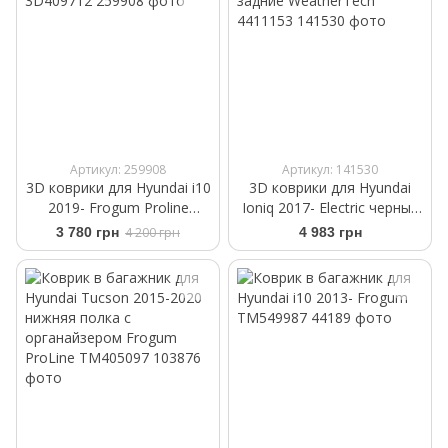
Артикул: 259908
Артикул: 141530
3D коврики для Hyundai i10
3D коврики для Hyundai
2019- Frogum Proline
Ioniq 2017- Electric черные
3D409712
задние WeatherTech
3 780 грн
4 200 грн
4 983 грн
4411153