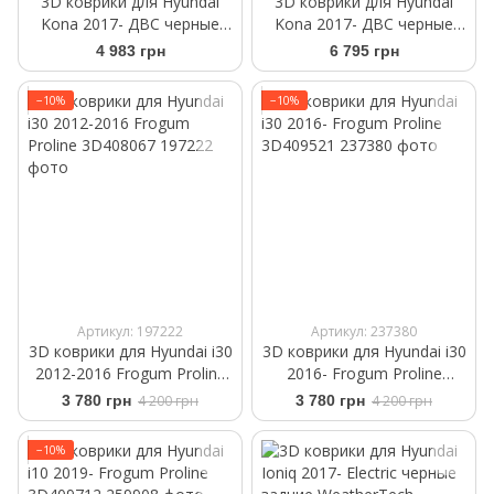
3D коврики для Hyundai
3D коврики для Hyundai
Kona 2017- ДВС черные
Kona 2017- ДВС черные
задние WeatherTech
передние WeatherTech
4 983 грн
6 795 грн
4413762
4413761
−10%
−10%
Артикул: 197222
Артикул: 237380
3D коврики для Hyundai i30
3D коврики для Hyundai i30
2012-2016 Frogum Proline
2016- Frogum Proline
3D408067
3D409521
3 780 грн
4 200 грн
3 780 грн
4 200 грн
−10%