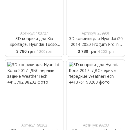
Артикул: 103727
Артикул: 259901
3D коврики для Kia
3D коврики для Hyundai i20
Sportage, Hyundai Tucson
2014-2020 Frogum Proline
2015-2020 Frogum Proline
3D409606
3 780 грн
4 200 грн
3 780 грн
4 200 грн
3D407138
Артикул: 98202
Артикул: 98203