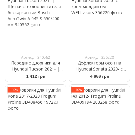
Артикул: 340562
Артикул: 356220
Передние дворники для
Дефлекторы окон на
Hyundai Tucson 2021- |
Hyundai Sonata 2020- с
Щетки стеклоочистителя
хром молдингом
1 412 грн
4 666 грн
бескаркасные Bosch
WELLvisors
AeroTwin A 945 S 650/400
−10%
−10%
мм