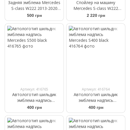
Задняя эмблема Mercedes
Спойлер на машину
S-class W222 2013-2020
Mercedes S-class W222
черный глянец
2013- черный глянец
500 грн
2 220 грн
A2228170016
Артикул: 416765
Артикул: 416764
Автологотип шильдик
Автологотип шильдик
эмблема надпись
эмблема надпись
Mercedes S500 black
Mercedes S400 black
400 грн
400 грн