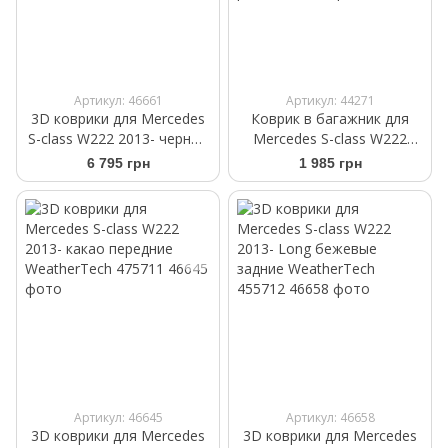
Артикул: 46661
Артикул: 44271
3D коврики для Mercedes
Коврик в багажник для
S-class W222 2013- черные
Mercedes S-class W222
передние WeatherTech
2013- Sedan Frogum
6 795 грн
1 985 грн
445711
ProLine TM548508 (кроме
авто с регулируемым 2
рядом)
Артикул: 46645
Артикул: 46658
3D коврики для Mercedes
3D коврики для Mercedes