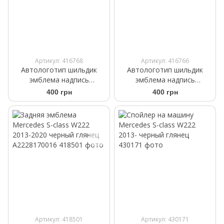
Артикул: 416768
Артикул: 416766
Автологотип шильдик
Автологотип шильдик
эмблема надпись
эмблема надпись
Mercedes S600 black
Mercedes S450 black
400 грн
400 грн
Артикул: 418501
Артикул: 430171