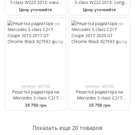
S-class W222 2013- какао
S-class W222 2013- Long
передние WeatherTech
бежевые задние
Цену уточняйте
Цену уточняйте
475711
WeatherTech 455712
Артикул: 427592
Артикул: 427593
Решетка радиатора на
Решетка радиатора на
Mercedes S-class C217
Mercedes S-class C217
Coupe 2015-2017 GT
Coupe 2017-2020 GT
15 750 грн
15 750 грн
Chrome Black
Chrome Black
Показать еще 20 товаров