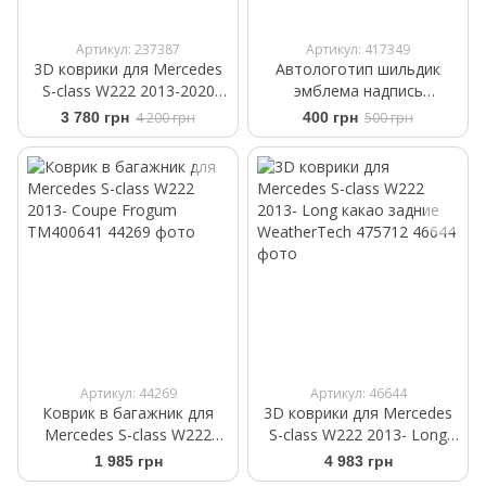
Артикул: 237387
Артикул: 417349
3D коврики для Mercedes
Автологотип шильдик
S-class W222 2013-2020
эмблема надпись
4Matic Long Frogum Proline
Mercedes Hybrid 2017-2025
3 780 грн
4 200 грн
400 грн
500 грн
3D409071
черный глянец 133мм
Артикул: 44269
Артикул: 46644
Коврик в багажник для
3D коврики для Mercedes
Mercedes S-class W222
S-class W222 2013- Long
2013- Coupe Frogum
какао задние WeatherTech
1 985 грн
4 983 грн
TM400641
475712