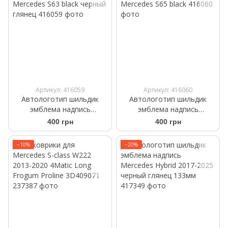
Артикул: 416059
Артикул: 416060
Автологотип шильдик
Автологотип шильдик
эмблема надпись
эмблема надпись
Mercedes S63 black черный
Mercedes S65 black
400 грн
400 грн
глянец
−10%
−20%