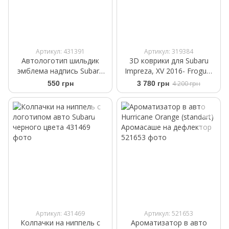
Артикул: 431391
Артикул: 319384
Автологотип шильдик
3D коврики для Subaru
эмблема надпись Subaru
Impreza, XV 2016- Frogum
black edition черный глянец
Proline 3D426870
550 грн
3 780 грн
4 200 грн
Артикул: 431469
Артикул: 521653
Колпачки на ниппель с
Ароматизатор в авто