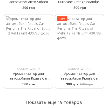
логотипом авто Subaru
Hurricane Orange (standart)
черного цвета
Аромасаше на дефлектор
200 грн
800 грн
−25%
Артикул: 430788
Артикул: 430789
Ароматизатор для
Ароматизатор для
автомобиля Rituals Car
автомобиля Rituals ​Car
Perfume The Ritual of Sport
Perfume The Rituals of
900 грн
900 грн
1 200 грн
+2 Refills 6ml
Mehr +2 Refills 6 ml
Показать еще 19 товаров