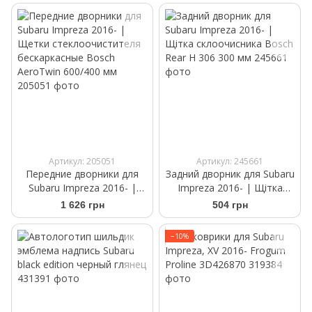
бескаркасные Bosch
AeroTwin AR 653 S 650/400
мм
Артикул: 205051
Артикул: 245661
Передние дворники для
Задний дворник для Subaru
Subaru Impreza 2016- |
Impreza 2016- | Щітка
Щетки стеклоочистителя
склоочисника Bosch Rear
1 626 грн
504 грн
бескаркасные Bosch
H 306 300 мм
AeroTwin 600/400 мм
−10%