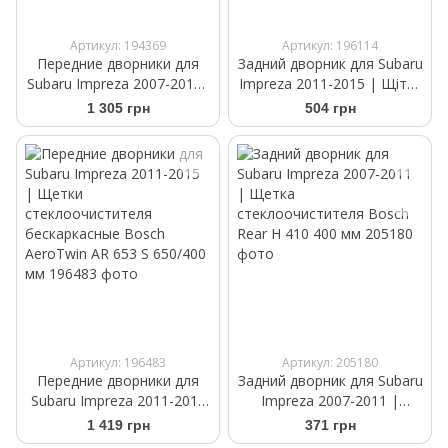
Артикул: 194369
Артикул: 196114
Передние дворники для
Задний дворник для Subaru
Subaru Impreza 2007-2011|
Impreza 2011-2015 | Щітка
Щетки стеклоочистителя
склоочисника Bosch Rear
1 305 грн
504 грн
бескаркасные Bosch
H 306 300 мм
AeroTwin AR 601 S 600/400
мм
Артикул: 196483
Артикул: 205180
Передние дворники для
Задний дворник для Subaru
Subaru Impreza 2011-2015
Impreza 2007-2011 |
| Щетки
Щетка стеклоочистителя
1 419 грн
371 грн
стеклоочистителя
Bosch Rear H 410 400 мм