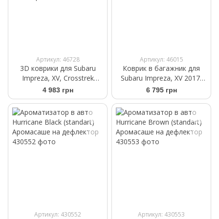
Артикул: 46728
Артикул: 46015
3D коврики для Subaru
Коврик в багажник для
Impreza, XV, Crosstrek
Subaru Impreza, XV 2017-
2017- черные задние
черный WeatherTech 40994
4 983 грн
6 795 грн
WeatherTech 4411072
Артикул: 430552
Артикул: 430553