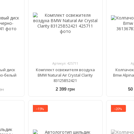
Артикул: 425711
А
вый диск
Комплект освежителя воздуха
Колпачок
но-белый
BMW Natural Air Crystal Clarity
Bmw Alpina
83125B52421
рн
2 399 грн
50
−15%
−20%