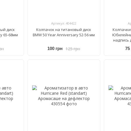
Артикул: 404422
А
вый диск
Колпачок на титановый диск
Колпачки
ry 65-68мм
BMW 50 Year Anniversary 52-56 мм
Юбилейные
надпись д
рн
125 грн
100 грн
75