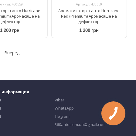
ртикул: 430559
Артикул: 430560
тор в авто Hurricane
Ароматизатор в авто Hurricane
emium) Аромасаше на
Red (Premium) Аромасаше на
дефлектор
дефлектор
1 200 грн
1 200 грн
Вперед
я информация
4
Viber
4
WhatsApp
4
Tlegram
360auto.com.ua@gmail.com