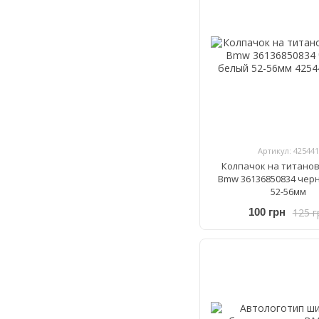
Артикул: 425441
Колпачок на титано
Bmw 36136850834 чер
52-56мм
125 г
100 грн