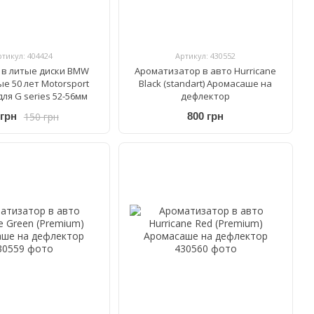
ртикул: 404424
Артикул: 430552
 в литые диски BMW
Ароматизатор в авто Hurricane
 50 лет Motorsport
Black (standart) Аромасаше на
ля G series 52-56мм
дефлектор
150 грн
 грн
800 грн