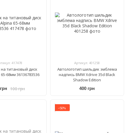
ртикул: 417478
Артикул: 401258
 на титановый диск
Автологотип шильдик эмблема
 65-68мм 36136783536
надпись BMW Xdrive 35d Black
Shadow Edition
100 грн
 грн
400 грн
−50%