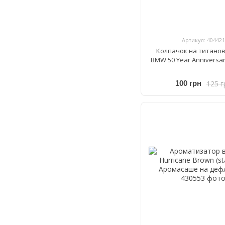
Артикул: 404421
Колпачок на титано
BMW 50 Year Anniversa
125 г
100 грн