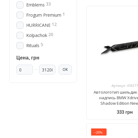
33
Emblems
1
Frogum Premium
12
HURRICANE
20
Kolpachok
5
Rituals
Цена, грн
От Цена, грн
До Цена, грн
OK
Артикул: 418377
Автологотип шильдик
надпись BMW Xdrive
Shadow Edition New
333 грн
−20%