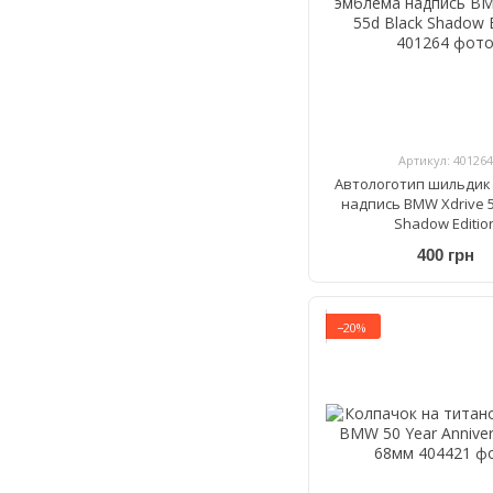
Артикул: 401264
Автологотип шильдик
надпись BMW Xdrive 5
Shadow Editio
400 грн
−20%