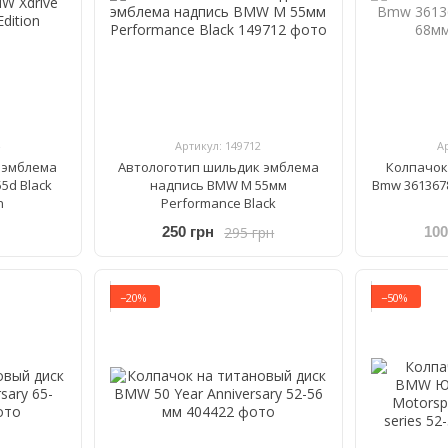
Артикул: 149712
А
 эмблема
Автологотип шильдик эмблема
Колпачок
5d Black
надпись BMW M 55мм
Bmw 361367
n
Performance Black
295 грн
250 грн
100
−20%
−50%