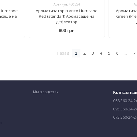
Артикул: 430554
А
Hurricane
Ароматизатор в авто Hurricane
Ароматиза
масаше на
Red (standart) Аромасаше на
Green (Pr
дефлектор
800 грн
Назад
2
3
4
5
6
...
7
1
Мы в соцсетях
Контактна
068 360-24-2
095 360-24-2
073 360-24-2
я