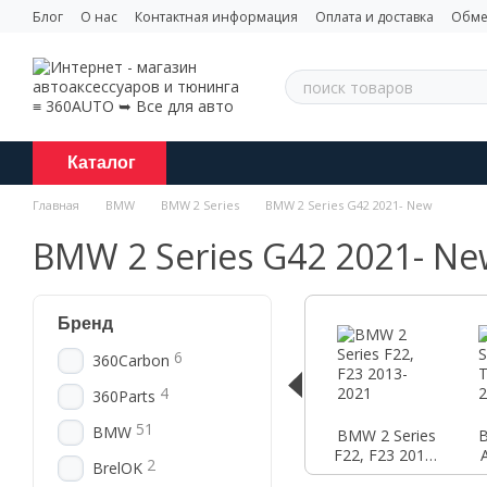
Перейти к основному контенту
Блог
О нас
Контактная информация
Оплата и доставка
Обме
Каталог
Главная
BMW
BMW 2 Series
BMW 2 Series G42 2021- New
BMW 2 Series G42 2021- N
Бренд
6
360Carbon
4
360Parts
51
BMW
BMW 2 Series
B
F22, F23 2013-
2
BrelOK
2021