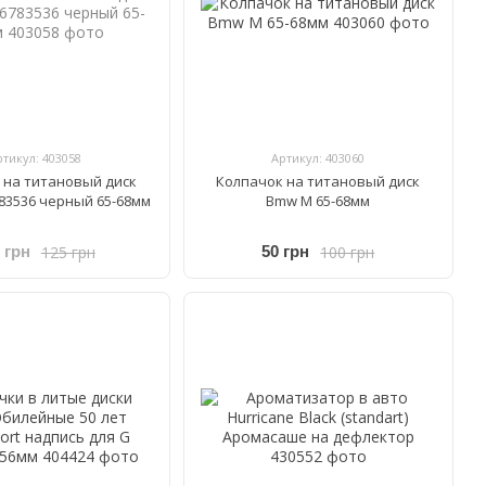
ртикул: 403058
Артикул: 403060
 на титановый диск
Колпачок на титановый диск
83536 черный 65-68мм
Bmw M 65-68мм
125 грн
100 грн
 грн
50 грн