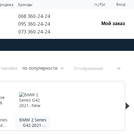
Укр
Рус
Вход
продажа
Бренды
068 360-24-24
095 360-24-24
Мой заказ
073 360-24-24
тировка:
по популярности
Отображение:
ries
BMW 2 Series
urer
G42 2021-
1-
New