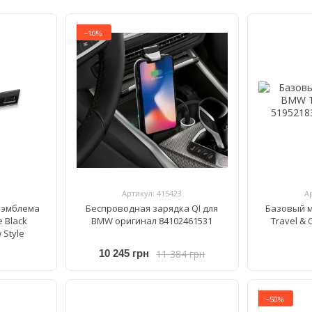
−10%
Артикул: 415423
А
 эмблема
Беспроводная зарядка QI для
Базовый 
 Black
BMW оригинал 84102461531
Travel & 
 Style
11 384 грн
10 245 грн
−50%