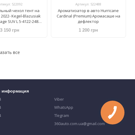
ртикул: 522092
Артикул: 522488
ьный чехол тент на
Ароматизатор в авто Hurricane
2022- Kegel-Blazusiak
Cardinal (Premium) Аромасаше на
age SUV L 5-4122-248-
дефлектор
3020
3 150 грн
1 200 грн
азать все
я информация
4
Viber
4
WhatsApp
4
Tlegram
360auto.com.ua@gmail.com