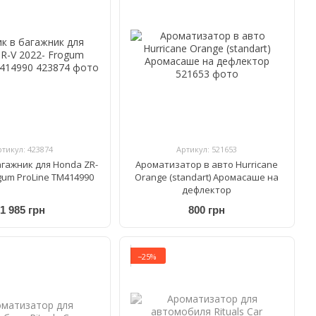
ртикул: 423874
Артикул: 521653
агажник для Honda ZR-
Ароматизатор в авто Hurricane
ogum ProLine TM414990
Orange (standart) Аромасаше на
дефлектор
1 985 грн
800 грн
−25%