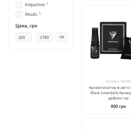
1
Kolpachok
5
Rituals
Цена, грн
От Цена, грн
До Цена, грн
OK
Артикул: 430552
Ароматизатор в авто 
Black (standart) Аром
дефлектор
800 грн