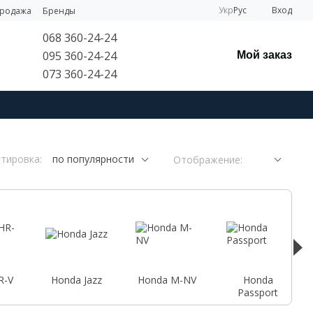
Укр
Рус
Вход
продажа
Бренды
068 360-24-24
095 360-24-24
Мой заказ
073 360-24-24
тировка:
по популярности
Отображение:
R-V
Honda Jazz
Honda M-NV
Honda
Passport