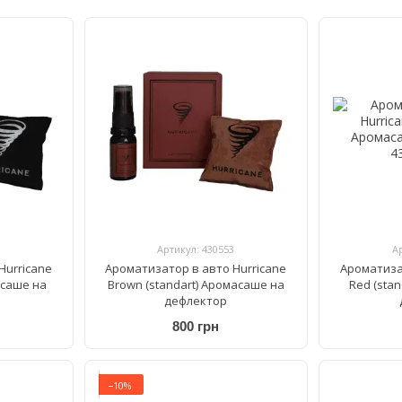
Артикул: 430553
А
Hurricane
Ароматизатор в авто Hurricane
Ароматиза
асаше на
Brown (standart) Аромасаше на
Red (sta
дефлектор
800 грн
−10%