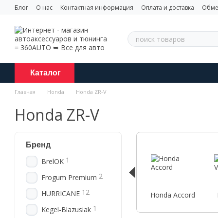
Перейти к основному контенту
Блог
О нас
Контактная информация
Оплата и доставка
Обме
Каталог
Главная
Honda
Honda ZR-V
Honda ZR-V
Бренд
1
BrelOK
2
Frogum Premium
12
HURRICANE
Honda Accord
1
Kegel-Blazusiak