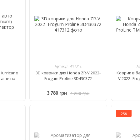
Артикул: 417312
А
Hurricane
3D коврики для Honda ZR-V 2022-
Коврик в б
саше на
Frogum Proline 3D430372
V 2022- Fr
4 200 грн
3 780 грн
−25%