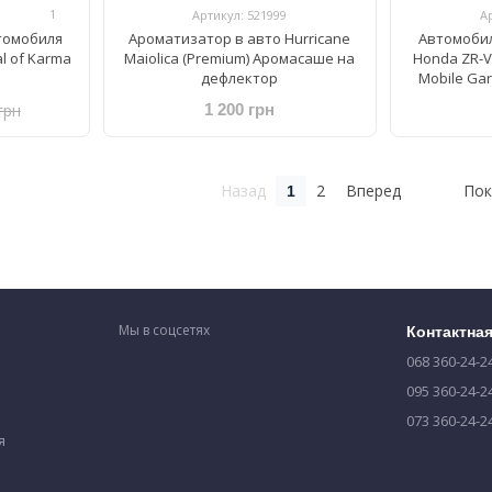
1
Артикул: 521999
А
томобиля
Ароматизатор в авто Hurricane
Автомобил
al of Karma
Maiolica (Premium) Аромасаше на
Honda ZR-V 
дефлектор
Mobile Gar
грн
1 200 грн
Назад
2
Вперед
Пок
1
Мы в соцсетях
Контактна
068 360-24-2
095 360-24-2
073 360-24-2
я