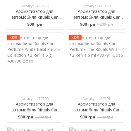
Артикул: 430788
Артикул: 430789
Ароматизатор для
Ароматизатор для
автомобиля Rituals Car
автомобиля Rituals ​Car
Perfume The Ritual of Sport
Perfume The Rituals of
900 грн
900 грн
1 200 грн
+2 Refills 6ml
Mehr +2 Refills 6 ml
−25%
−25%
Артикул: 430790
Артикул: 430791
Ароматизатор для
Ароматизатор для
автомобиля Rituals ​Car
автомобиля Rituals ​Car
Perfume ​White Basil Private
Perfume The Rituals Wild Fig
900 грн
1 200 грн
900 грн
1 200 грн
Collection +2 Refills 6 g
+2 Refills 6 ml