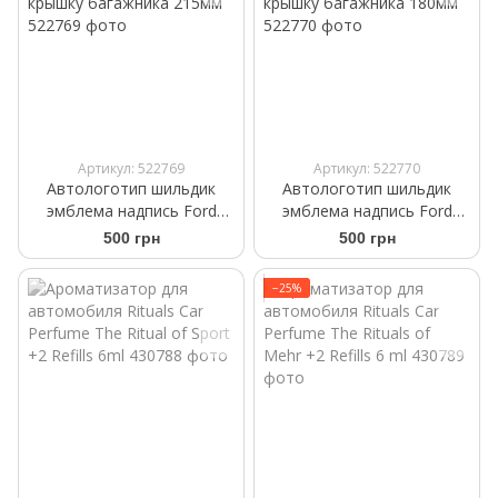
Артикул: 522769
Артикул: 522770
Автологотип шильдик
Автологотип шильдик
эмблема надпись Ford
эмблема надпись Ford
Titanium черный глянец на
Titanium черный глянец на
500 грн
500 грн
крышку багажника 215мм
крышку багажника 180мм
−25%