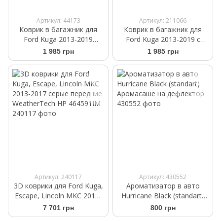
Артикул: 44173
Артикул: 211066
Коврик в багажник для
Коврик в багажник для
Ford Kuga 2013-2019
Ford Kuga 2013-2019 с
Frogum ProLine TM401051
нишей под докатку Frogum
1 985 грн
1 985 грн
ProLine TM413269
Артикул: 240117
Артикул: 430552
3D коврики для Ford Kuga,
Ароматизатор в авто
Escape, Lincoln MKC 2013-
Hurricane Black (standart)
2017 cерые передние
Аромасаше на дефлектор
7 701 грн
800 грн
WeatherTech HP 464591IM