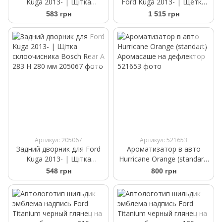
Kuga 2013- | Щітка
Ford Kuga 2013- | Щетки
склоочисника Bosch Rear A
стеклоочистителя
583 грн
1 515 грн
281 H 280 мм
бескаркасные Bosch
AeroTwin AM 469 S 700/700
мм
Артикул: 205067
Артикул: 521653
Задний дворник для Ford
Ароматизатор в авто
Kuga 2013- | Щітка
Hurricane Orange (standart)
склоочисника Bosch Rear A
Аромасаше на дефлектор
548 грн
800 грн
283 H 280 мм