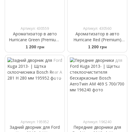
Артикул: 430559
Артикул: 430560
Ароматизатор в авто
Ароматизатор в авто
Hurricane Green (Premium)
Hurricane Red (Premium)
Аромасаше на дефлектор
Аромасаше на дефлектор
1 200 грн
1 200 грн
Артикул: 195952
Артикул: 196240
Задний дворник для Ford
Передние дворники для