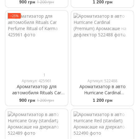
Perfume The Ritual Sakura
Аромасаше на дефлектор
900 грн
1 200 грн
1 200 грн
+2 refills 6ml
−25%
1
Артикул: 425961
Артикул: 522488
Ароматизатор для
Ароматизатор в авто
автомобиля Rituals Car
Hurricane Cardinal
Perfume Ritual of Karma
(Premium) Аромасаше на
900 грн
1 200 грн
1 200 грн
дефлектор