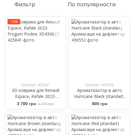
Фильтр
По популярности
−10%
Артикул: 425841
Артикул: 430552
3D коврики для Renault
Ароматизатор в авто
Espace, Rafale 2023-
Hurricane Black (standart)
Frogum Proline 3D430627
Аромасаше на дефлектор
3 780 грн
4 200 грн
800 грн