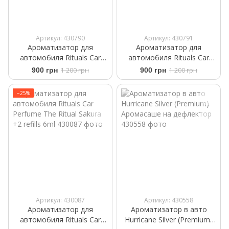
Артикул: 430790
Артикул: 430791
Ароматизатор для
Ароматизатор для
автомобиля Rituals ​Car
автомобиля Rituals ​Car
Perfume ​White Basil Private
Perfume The Rituals Wild Fig
900 грн
1 200 грн
900 грн
1 200 грн
Collection +2 Refills 6 g
+2 Refills 6 ml
−25%
Артикул: 430087
Артикул: 430558
Ароматизатор для
Ароматизатор в авто
автомобиля Rituals ​Car
Hurricane Silver (Premium)