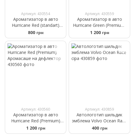
Артикул: 430554
Артикул: 430559
Ароматизатор в авто
Ароматизатор в авто
Hurricane Red (standart)
Hurricane Green (Premium)
Аромасаше на дефлектор
Аромасаше на дефлектор
800 грн
1 200 грн
Артикул: 430560
Артикул: 430859
Ароматизатор в авто
Автологотип шильдик
Hurricane Red (Premium)
эмблема Volvo Ocean Race
Аромасаше на дефлектор
сіра
1 200 грн
400 грн