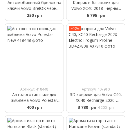
Автомобильный брелок на
Коврик в багажник для
ключи Volvo BrelOK черная
Volvo XC40 2018- черный
замша
WeatherTech 401175
250 грн
6 795 грн
−10%
Артикул: 418448
Артикул: 407910
Автологотип шильдик
3D коврики для Volvo C40,
эмблема Volvo Polestar
XC40 Recharge 2020-
New
Electric Frogum Proline
400 грн
3 780 грн
4 200 грн
3D427808