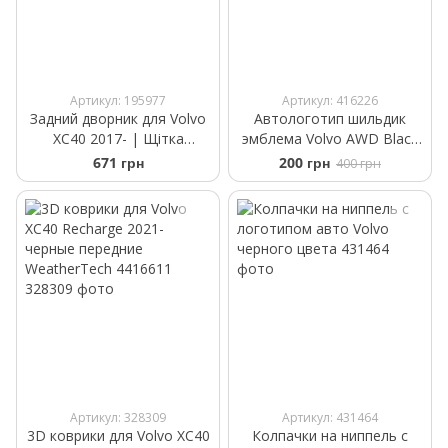
Артикул: 195977
Артикул: 416226
Задний дворник для Volvo
Автологотип шильдик
XC40 2017- | Щітка
эмблема Volvo AWD Black
склоочисника Bosch Rear A
черный матовый
671 грн
200 грн
400 грн
351 H 350 мм
Артикул: 328309
Артикул: 431464
3D коврики для Volvo XC40
Колпачки на ниппель с