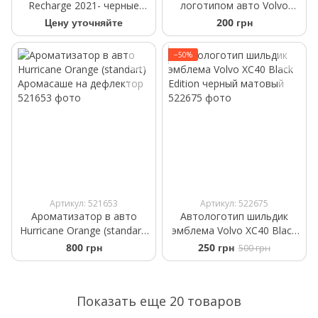
Recharge 2021- черные
логотипом авто Volvo
передние WeatherTech
черного цвета
Цену уточняйте
200 грн
4416611
−50%
Артикул: 521653
Артикул: 522675
Ароматизатор в авто
Автологотип шильдик
Hurricane Orange (standart)
эмблема Volvo XC40 Black
Аромасаше на дефлектор
Edition черный матовый
800 грн
250 грн
500 грн
Показать еще 20 товаров